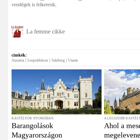
vendégek is felkeresik.
La femme cikke
címkék:
|
|
|
Ausztria
Leopoldskron
Salzburg
Utazás
KASTÉLYOK NYOMÁBAN
A LEGSZEBB KASTÉL
Barangolások
Ahol a mes
Magyarországon
megeleven