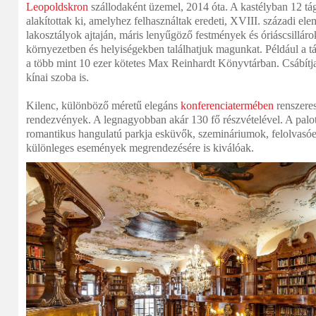
Leopoldskron
szállodaként üzemel, 2014 óta. A kastélyban 12 tág
alakítottak ki, amelyhez felhasználtak eredeti, XVIII. századi el
lakosztályok ajtaján, máris lenyűgöző festmények és óriáscsilláro
környezetben és helyiségekben találhatjuk magunkat. Például a
a több mint 10 ezer kötetes Max Reinhardt Könyvtárban. Csábítja
kínai szoba is.
Kilenc, különböző méretű elegáns
konferenciatermében
renszeres
rendezvények. A legnagyobban akár 130 fő részvételével. A palot
romantikus hangulatú parkja esküvők, szemináriumok, felolvasóe
különleges események megrendezésére is kiválóak.