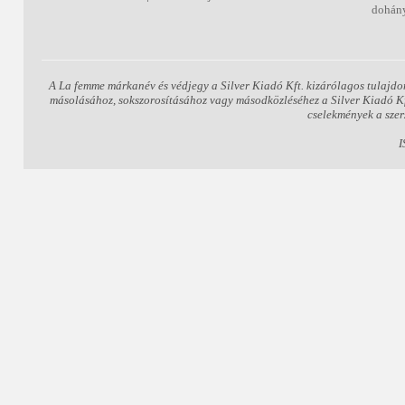
dohány
A La femme márkanév és védjegy a Silver Kiadó Kft. kizárólagos tulajdo
másolásához, sokszorosításához vagy másodközléséhez a Silver Kiadó Kft.
cselekmények a szer
I