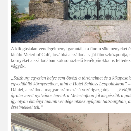
A kifogástalan vendégélményt garantálja a finom süteményeket 
kínáló Meierhof Café, továbbá a szálloda saját fitneszközpontja,
környéket a szállodában kölcsönözhető kerékpárokkal is felfedez
vágyók.
„Salzburg egyetlen helye sem ötvözi a történelmet és a kikapcsol
egyedülálló környezetben, mint a Hotel Schloss Leopoldskron”
– 
Dániel, a szálloda magyar származású vezérigazgatója. –
„Felújít
újratervezett nyilvános tereink a Meierhofban jól kiegészítik a pal
így olyan élményt tudunk vendégeinknek nyújtani Salzburgban, am
érzelmekkel teli.”