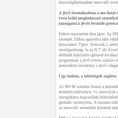
közszolgáltatásaiban innovatív tech
A jövő formálásában a ma fiatal 
éven belül meghatározó személyis
támogatni a jövőt formáló generá
Ebben szeretnénk élen járni. Az MV
szerepét. Ehhez igazodva idén elin
Innovation. Open. Network.), amely
mezőgazdaság, és az ICT áll. Ezzel 
definiált fejlesztési igényeit kiválas
programnak a jövő évben számos oly
nemzetközi trendeket, a jövő világ
Úgy tudom, a tehetségek segítése
Az MVM számára fontos a kiemelked
területén különösen. Az innováció a
energiákhoz kapcsolódó fejlesztése
globális versenyben. A mostani kihí
az innovatív nemzetek lehetnek sik