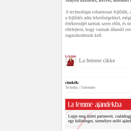
Milyen üzenetet, kérést, intelme
A technológia rohamosan fejlődik, 
a fejlődés adta lehetőségekkel, még
értékrendjét tartsuk szem előtt, és t
elfelejteni, hogy vannak állandó e
ragaszkodnunk kell.
La femme cikke
címkék:
|
Technika
Tudomány
Lepje meg üzleti partnereit, családtagj
egy különleges, személyre szóló ajánd