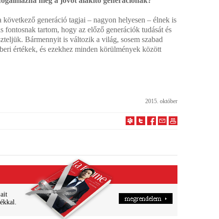
t fogalmazna meg a jövőt alakító generációnak?
a következő generáció tagjai – nagyon helyesen – élnek is
is fontosnak tartom, hogy az előző generációk tudását és
iszteljük. Bármennyit is változik a világ, sosem szabad
mberi értékek, és ezekhez minden körülmények között
2015. október
ait
ékkal.