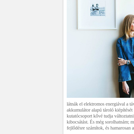
látnák el elektromos energiával a tá
akkumulátor alapú tároló kiépítését 
kutatócsoport kővé tudja változtatn
kibocsátást. És még sorolhatnám; m
fejlődésre számítok, és hamarosan a 