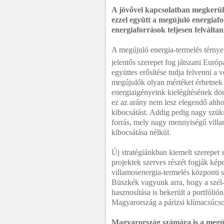
A jövővel kapcsolatban megkerül
ezzel együtt a megújuló energiaf
energiaforrások teljesen felvált
A megújuló energia-termelés térnye
jelentős szerepet fog játszani Euró
együttes erősítése tudja felvenni a 
megújulók olyan mértéket érhetnek 
energiaigényeink kielégítésének dön
ez az arány nem lesz elegendő ahhoz
kibocsátást. Addig pedig nagy szük
forrás, mely nagy mennyiségű villa
kibocsátása nélkül.
Új stratégiánkban kiemelt szerepet
projektek szerves részét fogják kép
villamosenergia-termelés központi s
Büszkék vagyunk arra, hogy a szél- 
hasznosítása is bekerült a portfól
Magyarország a párizsi klímacsúcson t
Magyarország számára is a megúj