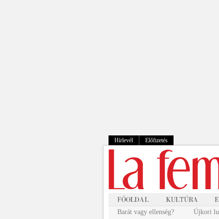
Hírlevél
Előfizetés
Barát vagy ellenség?
Újkori l