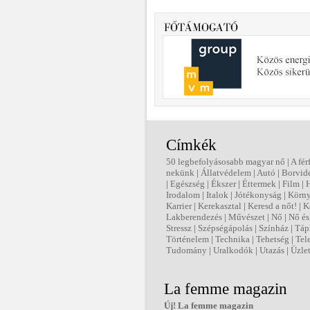
Címkék
50 legbefolyásosabb magyar nő
|
A fér
nekünk
|
Állatvédelem
|
Autó
|
Borvid
|
Egészség
|
Ékszer
|
Éttermek
|
Film
|
Irodalom
|
Italok
|
Jótékonyság
|
Körny
Karrier
|
Kerekasztal
|
Keresd a nőt!
|
K
Lakberendezés
|
Művészet
|
Nő
|
Nő és 
Stressz
|
Szépségápolás
|
Színház
|
Táp
Történelem
|
Technika
|
Tehetség
|
Tel
Tudomány
|
Uralkodók
|
Utazás
|
Üzle
La femme magazin
Új! La femme magazin