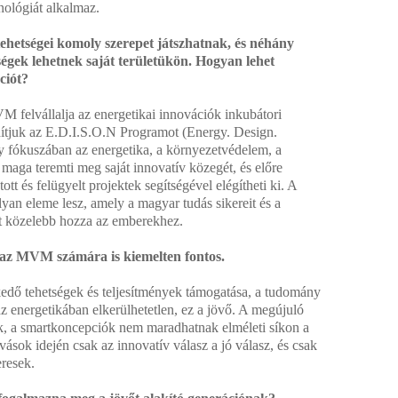
nológiát alkalmaz.
tehetségei komoly szerepet játszhatnak, és néhány
égek lehetnek saját területükön. Hogyan lehet
ciót?
M felvállalja az energetikai innovációk inkubátori
dítjuk az E.D.I.S.O.N Programot (Energy. Design.
 fókuszában az energetika, a környezetvédelem, a
maga teremti meg saját innovatív közegét, és előre
ztott és felügyelt projektek segítségével elégítheti ki. A
an eleme lesz, amely a magyar tudás sikereit és a
át közelebb hozza az emberekhez.
 az MVM számára is kiemelten fontos.
ő tehetségek és teljesítmények támogatása, a tudomány
z energetikában elkerülhetetlen, ez a jövő. A megújuló
k, a smartkoncepciók nem maradhatnak elméleti síkon a
vások idején csak az innovatív válasz a jó válasz, és csak
eresek.