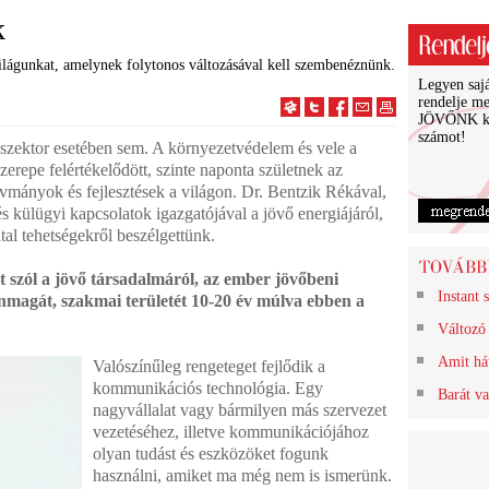
k
világunkat, amelynek folytonos változásával kell szembenéznünk.
Legyen sajá
rendelje m
JÖVŐNK k
számot!
szektor esetében sem. A környezetvédelem és vele a
erepe felértékelődött, szinte naponta születnek az
ívmányok és fejlesztések a világon. Dr. Bentzik Rékával,
ülügyi kapcsolatok igazgatójával a jövő energiájáról,
atal tehetségekről beszélgettünk.
t szól a jövő társadalmáról, az ember jövőbeni
Instant 
nmagát, szakmai területét 10-20 év múlva ebben a
Változó 
Amit há
Valószínűleg rengeteget fejlődik a
kommunikációs technológia. Egy
Barát va
nagyvállalat vagy bármilyen más szervezet
vezetéséhez, illetve kommunikációjához
olyan tudást és eszközöket fogunk
használni, amiket ma még nem is ismerünk.