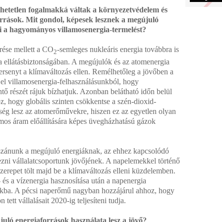
hetetlen fogalmakká váltak a környezetvédelem és
orrások. Mit gondol, képesek lesznek a
megújuló
ani a hagyományos villamosenergia-termelést?
rése mellett a CO
-semleges nukleáris energia továbbra is
2
pa ellátásbiztonságában. A megújulók és az atomenergia
versenyt a klímaváltozás ellen. Remélhetőleg a jövőben a
el villamosenergia-felhasználásunkból, hogy
tő részét rájuk bízhatjuk. Azonban belátható időn belül
, hogy globális szinten csökkentse a szén-dioxid-
ség lesz az atomerőművekre, hiszen ez az egyetlen olyan
mos áram előállítására képes üvegházhatású gázok
 szánunk a megújuló energiáknak, az ehhez kapcsolódó
ezni vállalatcsoportunk jövőjének. A napelemekkel történő
zerepet tölt majd be a klímaváltozás elleni küzdelemben.
és a vízenergia hasznosítása után a napenergia
iónkba. A pécsi naperőmű nagyban hozzájárul ahhoz, hogy
ett vállalásait 2020-ig teljesíteni tudja.
uló energiaforrások használata lesz a jövő?