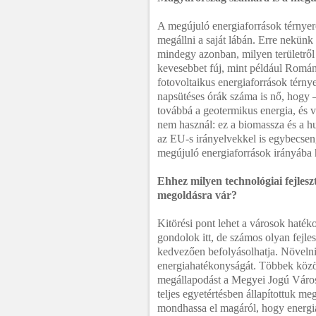
A megújuló energiaforrások térnyerés
megállni a saját lábán. Erre nekünk
mindegy azonban, milyen területről
kevesebbet fúj, mint például Romá
fotovoltaikus energiaforrások térnye
napsütéses órák száma is nő, hogy 
továbbá a geotermikus energia, és 
nem használ: ez a biomassza és a hu
az EU-s irányelvekkel is egybecse
megújuló energiaforrások irányába
Ehhez milyen technológiai fejles
megoldásra vár?
Kitörési pont lehet a városok haté
gondolok itt, de számos olyan fejle
kedvezően befolyásolhatja. Növelni
energiahatékonyságát. Többek között
megállapodást a Megyei Jogú Városo
teljes egyetértésben állapítottuk me
mondhassa el magáról, hogy energia