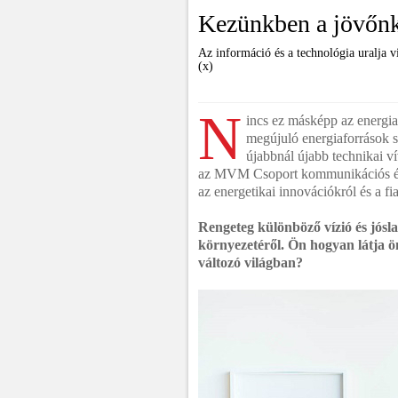
Kezünkben a jövőn
Az információ és a technológia uralja 
(x)
N
incs ez másképp az energia
megújuló energiaforrások sz
újabbnál újabb technikai v
az MVM Csoport kommunikációs és k
az energetikai innovációkról és a fi
Rengeteg különböző vízió és jósla
környezetéről. Ön hogyan látja ö
változó világban?