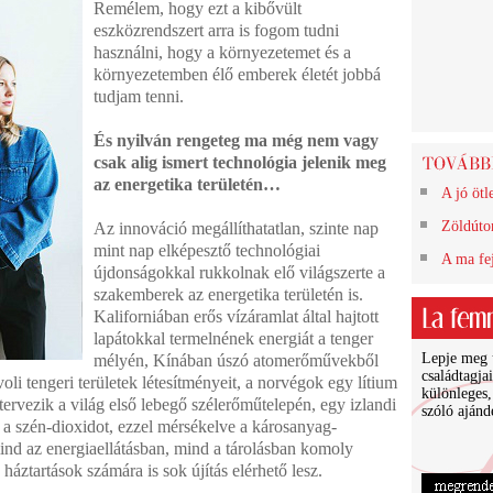
Remélem, hogy ezt a kibővült
eszközrendszert arra is fogom tudni
használni, hogy a környezetemet és a
környezetemben élő emberek életét jobbá
tudjam tenni.
És nyilván rengeteg ma még nem vagy
csak alig ismert technológia jelenik meg
az energetika területén…
A jó ötl
Zöldúton
Az innováció megállíthatatlan, szinte nap
mint nap elképesztő technológiai
A ma fej
újdonságokkal rukkolnak elő világszerte a
szakemberek az energetika területén is.
Kaliforniában erős vízáramlat által hajtott
lapátokkal termelnének energiát a tenger
Lepje meg ü
mélyén, Kínában úszó atomerőművekből
családtagja
voli tengeri területek létesítményeit, a norvégok egy lítium
különleges,
tervezik a világ első lebegő szélerőműtelepén, egy izlandi
szóló ajánd
i a szén-dioxidot, ezzel mérsékelve a károsanyag-
ind az energiaellátásban, mind a tárolásban komoly
háztartások számára is sok újítás elérhető lesz.