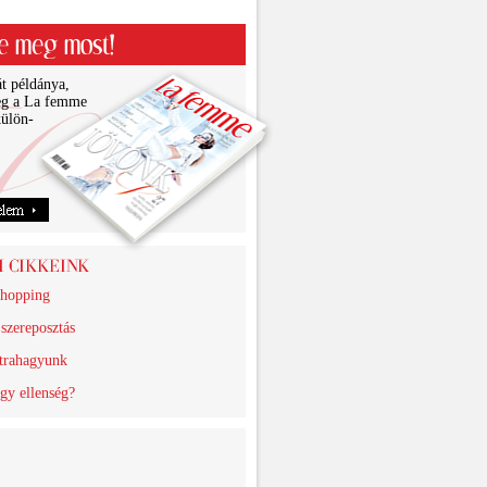
t példánya,
eg a La femme
ülön-
shopping
szereposztás
trahagyunk
gy ellenség?