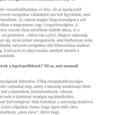
e visszafordíthatatlan, ez tény, sőt az iparág kezd
 vezető energetikai vállalatként oda kell figyelnünk, nem
 beszélünk. Az adatok alapján Magyarországon a szél
niában a tengerparton vagy Lengyelországban. A
rése viszont olyan mértékben fejlődik itthon, és a
– azt gondolom – ebben van a jövő. Magyar sajátosság
van egy olyan primer energiaforrás, amit hatékonyan senki
lladék, melynek energetikai célú felhasználása ráadásul
ng. Ezek azok az irányvonalak, amelyek mentén a
 haladunk.
ztések a legsürgetőbbnek? Mi az, ami azonnali
konyságának fejlesztése. Főleg energiahatékonyságra
sztés valósulhat meg, amely a lakosság mindennapi életét
 kell a háztartások, közintézmények, városok
 ezért is kötöttünk stratégiai együttműködési
k Szövetségével. Szita Károllyal, a szövetség elnökével
g közös céljainkat; fontos, hogy egyre több város
hatékony „okos város”, illetve hogy