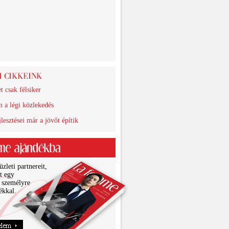
et csak félsiker
 a légi közlekedés
lesztései már a jövőt építik
zleti partnereit,
it egy
 személyre
ékkal.