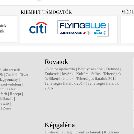
Rovatok
25 bátor újrakezdő
|
Befolyásos nők
|
Életmód
|
fi, aki tetszik
Emberek
|
Jövőnk
|
Kultúra
|
Stílus
|
Tehetségek
ék
|
Család
|
Divat
és Sikertörténetek
|
Tehetséges fiatalok 2012
|
Hagyomány
|
Tehetséges fiatalok 2014
|
Tehetséges fiatalok
ezetvédelem
|
2016
ert
|
Lélek
|
férfi
|
Recept
|
lálkozás
|
evízió
|
t
|
Zene
Képgaléria
Fürdőszobavilág
|
Flórák és faunák
|
Királynői