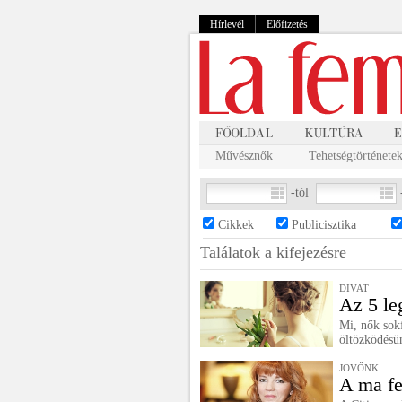
Hírlevél
Előfizetés
Művésznők
Tehetségtörténete
-tól
Cikkek
Publicisztika
Találatok a
kifejezésre
DIVAT
Az 5 le
Mi, nők sokf
öltözködésün
JÖVŐNK
A ma fe