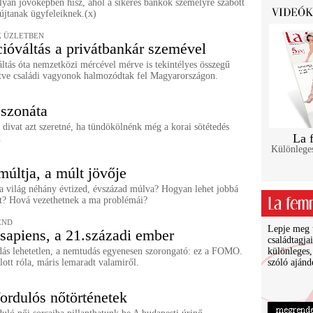
lyan jövőképben hisz, ahol a sikeres bankok személyre szabott
újtanak ügyfeleiknek.(x)
 ÜZLETBEN
ióváltás a privátbankár szemével
ltás óta nemzetközi mércével mérve is tekintélyes összegű
etve családi vagyonok halmozódtak fel Magyarországon.
szonáta
a divat azt szeretné, ha tündökölnénk még a korai sötétedés
La 
.
Különlege
múltja, a múlt jövője
 a világ néhány évtized, évszázad múlva? Hogyan lehet jobbá
ent? Hová vezethetnek a ma problémái?
END
Lepje meg ü
piens, a 21.századi ember
családtagja
ás lehetetlen, a nemtudás egyenesen szorongató: ez a FOMO.
különleges,
ott róla, máris lemaradt valamiről.
szóló ajánd
ordulós nőtörténetek