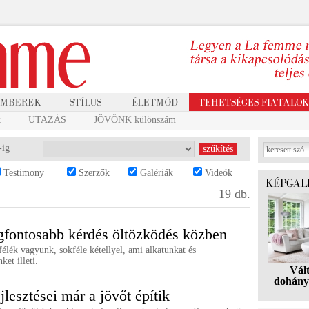
k
UTAZÁS
JÖVŐNK különszám
-ig
Testimony
Szerzők
Galériák
Videók
19 db.
gfontosabb kérdés öltözködés közben
élék vagyunk, sokféle kétellyel, ami alkatunkat és
ket illeti.
Vál
dohány
jlesztései már a jövőt építik