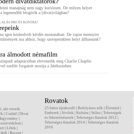
dern divatdiktátorok?
lenni manapság nem nagy kuriózum. De milyen helyet
 a legmenőbb blogírók a (divat)világban?
ALÁS PRO ÉS KONTRA?
repeink
ma igen közkedvelt kérdés mostanában. De vajon mennyire
örülmények ma ahhoz, hogy szerepeinkben helyt állhassunk?
ra álmodott némafilm
zínpadi adaptációban elevenedik meg Charlie Chaplin
vel ezelőtt forgatott mozija a Játékszínben.
Rovatok
25 bátor újrakezdő
|
Befolyásos nők
|
Életmód
|
fi, aki tetszik
Emberek
|
Jövőnk
|
Kultúra
|
Stílus
|
Tehetségek
ék
|
Család
|
Divat
és Sikertörténetek
|
Tehetséges fiatalok 2012
|
Hagyomány
|
Tehetséges fiatalok 2014
|
Tehetséges fiatalok
ezetvédelem
|
2016
ert
|
Lélek
|
férfi
|
Recept
|