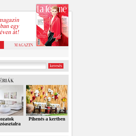
tozatok
Pihenés a kertben
zóasztalra