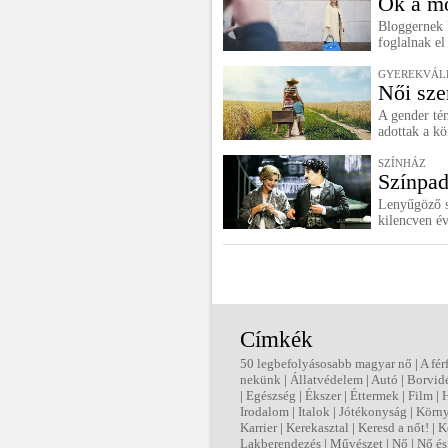
Ők a mo
Bloggernek 
foglalnak el
GYEREKVÁLL
Női sze
A gender té
adottak a k
SZÍNHÁZ
Színpad
Lenyűgöző s
kilencven év
Címkék
50 legbefolyásosabb magyar nő
|
A fér
nekünk
|
Állatvédelem
|
Autó
|
Borvid
|
Egészség
|
Ékszer
|
Éttermek
|
Film
|
Irodalom
|
Italok
|
Jótékonyság
|
Körny
Karrier
|
Kerekasztal
|
Keresd a nőt!
|
K
Lakberendezés
|
Művészet
|
Nő
|
Nő és 