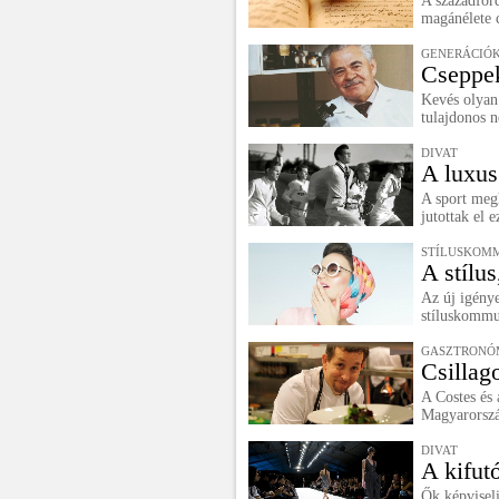
A századford
magánélete c
GENERÁCIÓK
Cseppek
Kevés olyan 
tulajdonos n
DIVAT
A luxus
A sport meg
jutottak el 
STÍLUSKOM
A stílus
Az új igény
stíluskommu
GASZTRONÓ
Csillag
A Costes és 
Magyarorszá
DIVAT
A kifutó
Ők képviseli