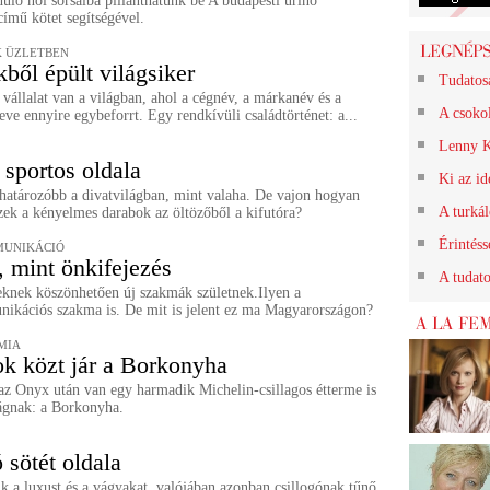
uló női sorsaiba pillanthatunk be A budapesti úrinő
ímű kötet segítségével.
 ÜZLETBEN
ből épült világsiker
Tudatos
vállalat van a világban, ahol a cégnév, a márkanév és a
A csokol
eve ennyire egybeforrt. Egy rendkívüli családtörténet: a...
Lenny K
 sportos oldala
Ki az id
határozóbb a divatvilágban, mint valaha. De vajon hogyan
A turkál
ezek a kényelmes darabok az öltözőből a kifutóra?
Érintéss
MUNIKÁCIÓ
, mint önkifejezés
A tudat
eknek köszönhetően új szakmák születnek.Ilyen a
nikációs szakma is. De mit is jelent ez ma Magyarországon?
MIA
ok közt jár a Borkonyha
az Onyx után van egy harmadik Michelin-csillagos étterme is
gnak: a Borkonyha.
 sötét oldala
k a luxust és a vágyakat, valójában azonban csillogónak tűnő