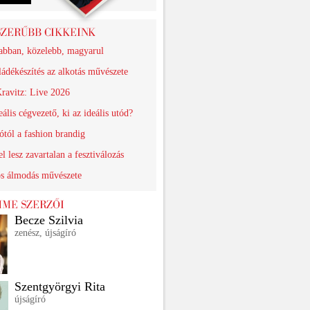
abban, közelebb, magyarul
ádékészítés az alkotás művészete
ravitz: Live 2026
eális cégvezető, ki az ideális utód?
ótól a fashion brandig
el lesz zavartalan a fesztiválozás
os álmodás művészete
Becze Szilvia
zenész, újságíró
Szentgyörgyi Rita
újságíró