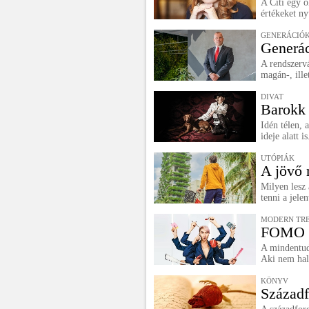
A Citi egy o
értékeket ny
GENERÁCIÓK
Generác
A rendszervá
magán-, ill
DIVAT
Barokk 
Idén télen, 
ideje alatt is
UTÓPIÁK
A jövő 
Milyen lesz
tenni a jel
MODERN TR
FOMO sa
A mindentud
Aki nem hall
KÖNYV
Századf