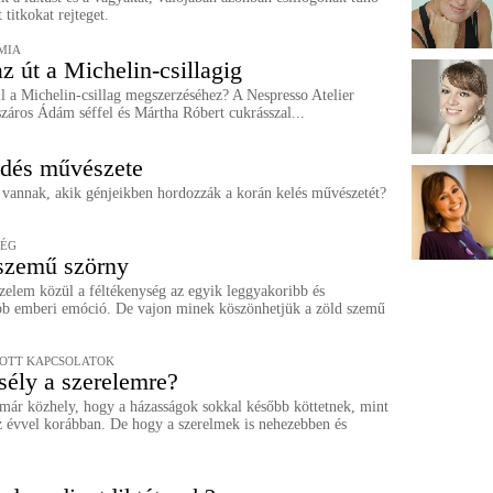
 titkokat rejteget.
MIA
z út a Michelin-csillagig
l a Michelin-csillag megszerzéséhez? A Nespresso Atelier
záros Ádám séffel és Mártha Róbert cukrásszal...
dés művészete
 vannak, akik génjeikben hordozzák a korán kelés művészetét?
SÉG
szemű szörny
zelem közül a féltékenység az egyik leggyakoribb és
b emberi emóció. De vajon minek köszönhetjük a zöld szemű
OTT KAPCSOLATOK
sély a szerelemre?
 már közhely, hogy a házasságok sokkal később köttetnek, mint
z évvel korábban. De hogy a szerelmek is nehezebben és