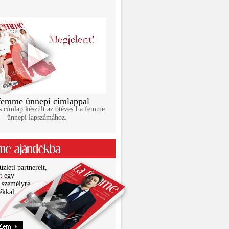
femme ünnepi címlappal
s címlap készült az ötéves La femme
ünnepi lapszámához.
zleti partnereit,
it egy
 személyre
ékkal.