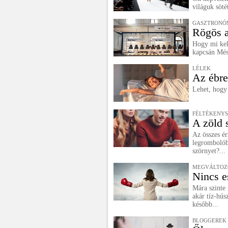
világuk sötét
GASZTRONÓ
Rögös a
Hogy mi kel
kapcsán Més
LÉLEK
Az ébre
Lehet, hogy
FÉLTÉKENY
A zöld 
Az összes ér
legrombolób
szörnyet?...
MEGVÁLTOZ
Nincs e
Mára szinte
akár tíz-hús
később...
BLOGGEREK