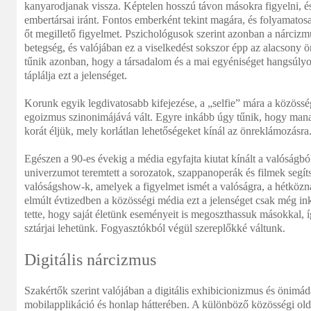
kanyarodjanak vissza. Képtelen hosszú távon másokra figyelni, és
embertársai iránt. Fontos emberként tekint magára, és folyamatos
őt megillető figyelmet. Pszichológusok szerint azonban a nárcizm
betegség, és valójában ez a viselkedést sokszor épp az alacsony
tűnik azonban, hogy a társadalom és a mai egyéniséget hangsúlyo
táplálja ezt a jelenséget.
Korunk egyik legdivatosabb kifejezése, a „selfie” mára a közössé
egoizmus szinonimájává vált. Egyre inkább úgy tűnik, hogy mana
korát éljük, mely korlátlan lehetőségeket kínál az önreklámozásra
Egészen a 90-es évekig a média egyfajta kiutat kínált a valóságból
univerzumot teremtett a sorozatok, szappanoperák és filmek segí
valóságshow-k, amelyek a figyelmet ismét a valóságra, a hétközna
elmúlt évtizedben a közösségi média ezt a jelenséget csak még ink
tette, hogy saját életünk eseményeit is megoszthassuk másokkal, 
sztárjai lehetünk. Fogyasztókból végül szereplőkké váltunk.
Digitális nárcizmus
Szakértők szerint valójában a digitális exhibicionizmus és önimád
mobilapplikáció és honlap hátterében. A különböző közösségi ol