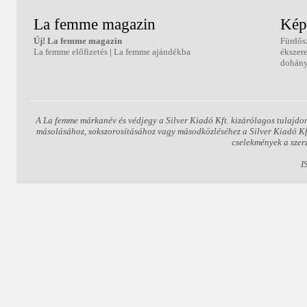
La femme magazin
Kép
Új! La femme magazin
Fürdős
La femme előfizetés
|
La femme ajándékba
ékszer
dohány
A La femme márkanév és védjegy a Silver Kiadó Kft. kizárólagos tulajdon
másolásához, sokszorosításához vagy másodközléséhez a Silver Kiadó Kft.
cselekmények a szer
I