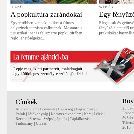
UTAZÁS
SZÉPSÉG
A popkultúra zarándokai
Egy fényűző
Egyre többen vannak, akiket a filmes
Elegánsak és gyönyö
helyszínek utazásra csábítanak. Mostanra a
fényűző életet élő u
turisztikai ipar is felismerte popkultúrában
praktikákat használt
rejlő lehetőségeket....
Lepje meg üzleti partnereit, családtagjait
egy különleges, személyre szóló ajándékkal.
Rov
Címkék
25 bát
Állatvédelem
|
Borvidék
|
Egészség
|
Hagyomány
|
Ember
Italok
|
Jótékonyság
|
Környezetvédelem
|
Kert
|
Lélek
|
és Sike
Recept
|
Stressz
|
Szépségápolás
|
Táplálkozás
|
Tehets
Tudomány
|
Utazás
2016