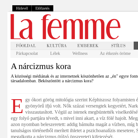
Hírlevél
Előfizetés
Párkapcsolat
Lélek
Wellness
Az étkezés öröme
A nárcizmus kora
A közösségi médiának és az internetnek köszönhetően az „én” egyre font
társadalomban. Beköszöntött a nárcizmus kora?
E
gy ókori görög mitológia szerint Képhiszosz folyamisten és
gyönyörű ifjú volt. Nők százai versengtek kegyeiért, Nar
visszautasított. Végül az istenek megbüntették viselkedés
egy folyó partjára tévedt, s mivel inni akart, a víz fölé hajolt. Meg
azon nyomban beleszeretett: addig bámulta magát a vízben, míg b
tanulságos történetből merített ihletet a pszichoanalízis meseter
megalkotta a nárcizmus (túlzó önszeretet) kifejezését.