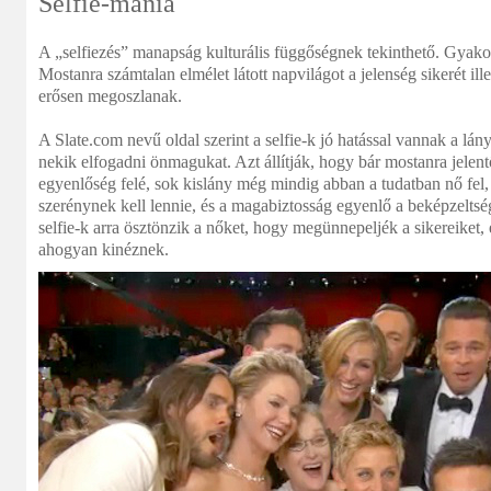
Selfie-mánia
A „selfiezés” manapság kulturális függőségnek tekinthető. Gyakor
Mostanra számtalan elmélet látott napvilágot a jelenség sikerét il
erősen megoszlanak.
A Slate.com nevű oldal szerint a selfie-k jó hatással vannak a lán
nekik elfogadni önmagukat. Azt állítják, hogy bár mostanra jelent
egyenlőség felé, sok kislány még mindig abban a tudatban nő fel
szerénynek kell lennie, és a magabiztosság egyenlő a beképzeltség
selfie-k arra ösztönzik a nőket, hogy megünnepeljék a sikereiket,
ahogyan kinéznek.