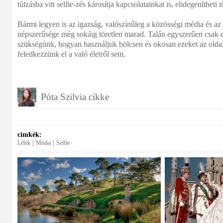
túlzásba vitt selfie-zés károsítja kapcsolatainkat is, elidegenítheti 
Bármi legyen is az igazság, valószínűleg a közösségi média és az
népszerűsége még sokáig töretlen marad. Talán egyszerűen csak e
szükségünk, hogyan használjuk bölcsen és okosan ezeket az olda
feledkezzünk el a való életről sem.
Póta Szilvia cikke
címkék:
|
|
Lélek
Média
Selfie