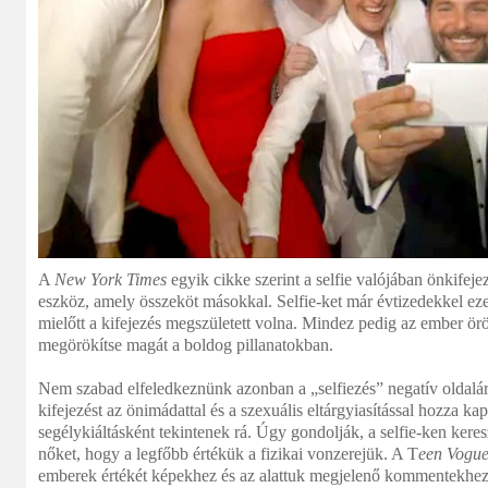
A
New York Times
egyik cikke szerint a selfie valójában önkife
eszköz, amely összeköt másokkal. Selfie-ket már évtizedekkel ezel
mielőtt a kifejezés megszületett volna. Mindez pedig az ember ör
megörökítse magát a boldog pillanatokban.
Nem szabad elfeledkeznünk azonban a „selfiezés” negatív oldalár
kifejezést az önimádattal és a szexuális eltárgyiasítással hozza ka
segélykiáltásként tekintenek rá. Úgy gondolják, a selfie-ken keresz
nőket, hogy a legfőbb értékük a fizikai vonzerejük. A T
een Vogu
emberek értékét képekhez és az alattuk megjelenő kommentekhez k