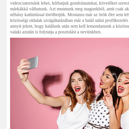
videocsatornánk lehet, leírhatjuk gondolatainkat, követőket szere
márkákká válhatunk. Azt mutatunk meg magunkból, amit csak aka
néhány kattintással törölhetjük. Mostanra már az örök élet sem le
közösségi oldalak szolgáltatásában már a halál utáni profilkezelé
annyit jelent, hogy halálunk után sem kell lemondanunk a közössé
valaki azután is folytatja a posztolást a nevünkben.