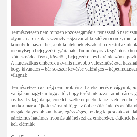
Természetesen nem minden közösségimédia-felhasználó narciszti
olyan a narcisztikus személyiségzavarral küzdő embernek, mint a
komoly felhasználók, akik képtelenek elszakadni ezektől az oldal
mennyiségű bejegyzést gyártanak. Tudományos vizsgálatok kimuta
státuszmódosítások, követők, bejegyzések és barátok száma pozití
A narcisztikus emberek ugyanis nagyobb valószínűséggel használj
hogy kívánatos – bár sokszor kevésbé valóságos – képet mutass
világnak.
Természetesen az még nem probléma, ha elismerésre vágyunk, az 
valójában nagyban függ attól, hogy törődünk azzal, amit mások 
civilizált világ alapja, emellett szellemi jólétünkhöz is elengedhe
amikor már a lájkok számától függ az önbecsülésünk, és az állan
megakadályoz abban, hogy egészséges, boldog kapcsolatokat alakí
nárcizmus hatalmas nyomás alá helyezi az embereket, akiknek így
kell elérniük.