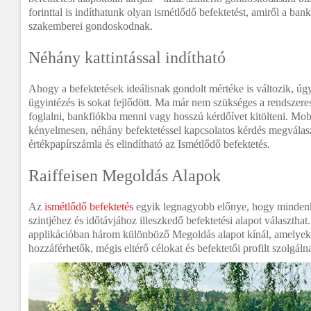
forinttal is indíthatunk olyan ismétlődő befektetést, amiről a ban
szakemberei gondoskodnak.
Néhány kattintással indítható
Ahogy a befektetések ideálisnak gondolt mértéke is változik, úg
ügyintézés is sokat fejlődött. Ma már nem szükséges a rendszere
foglalni, bankfiókba menni vagy hosszú kérdőívet kitölteni. Mo
kényelmesen, néhány befektetéssel kapcsolatos kérdés megválas
értékpapírszámla és elindítható az Ismétlődő befektetés.
Raiffeisen Megoldás Alapok
Az
ismétlődő befektetés
egyik legnagyobb előnye, hogy mindenki 
szintjéhez és időtávjához illeszkedő befektetési alapot választha
applikációban három különböző Megoldás alapot kínál, amelye
hozzáférhetők, mégis eltérő célokat és befektetői profilt szolgáln