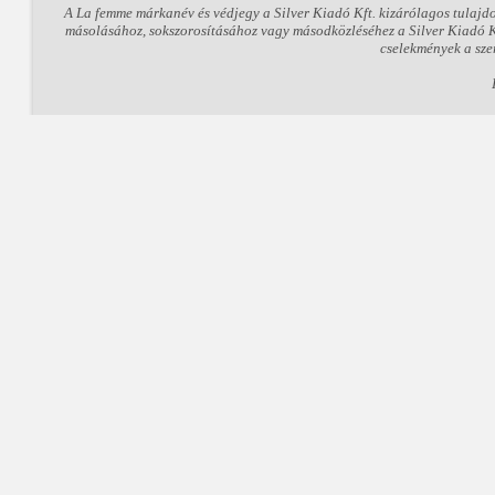
A La femme márkanév és védjegy a Silver Kiadó Kft. kizárólagos tulajd
másolásához, sokszorosításához vagy másodközléséhez a Silver Kiadó Kft
cselekmények a sze