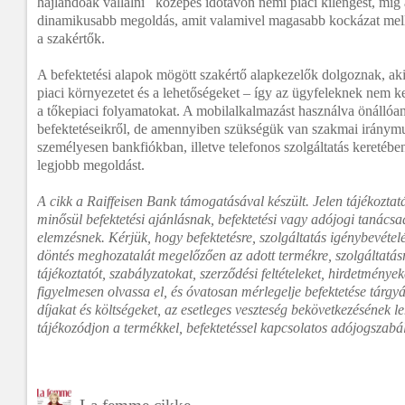
hajlandóak vállalni közepes időtávon némi piaci kilengést, míg
dinamikusabb megoldás, amit valamivel magasabb kockázat melle
a szakértők.
A befektetési alapok mögött szakértő alapkezelők dolgoznak, ak
piaci környezetet és a lehetőségeket – így az ügyfeleknek nem k
a tőkepiaci folyamatokat. A mobilalkalmazást használva önállóa
befektetéseikről, de amennyiben szükségük van szakmai iránymu
személyesen bankfiókban, illetve telefonos szolgáltatás keretébe
legjobb megoldást.
A cikk a Raiffeisen Bank támogatásával készült. Jelen tájékoztat
minősül befektetési ajánlásnak, befektetési vagy adójogi tanácsa
elemzésnek. Kérjük, hogy befektetésre, szolgáltatás igénybevéte
döntés meghozatalát megelőzően az adott termékre, szolgáltatá
tájékoztatót, szabályzatokat, szerződési feltételeket, hirdetményeke
figyelmesen olvassa el, és óvatosan mérlegelje befektetése tárgyá
díjakat és költségeket, az esetleges veszteség bekövetkezésének l
tájékozódjon a termékkel, befektetéssel kapcsolatos adójogszabá