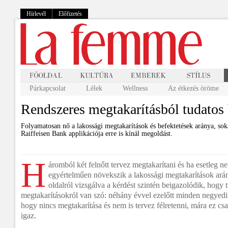
Hírlevél
Előfizetés
Párkapcsolat
Lélek
Wellness
Az étkezés öröme
Rendszeres megtakarításból tudatos 
Folyamatosan nő a lakossági megtakarítások és befektetések aránya, sok
Raiffeisen Bank applikációja erre is kínál megoldást.
H
áromból két felnőtt tervez megtakarítani és ha esetleg 
egyértelműen növekszik a lakossági megtakarítások ar
oldalról vizsgálva a kérdést szintén beigazolódik, hogy
megtakarításokról van szó: néhány évvel ezelőtt minden negyedi
hogy nincs megtakarítása és nem is tervez félretenni, mára ez cs
igaz.