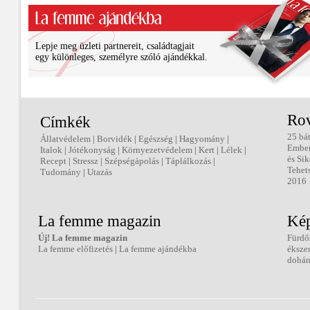
Lepje meg üzleti partnereit, családtagjait
egy különleges, személyre szóló ajándékkal.
Ro
Címkék
25 bá
Állatvédelem
|
Borvidék
|
Egészség
|
Hagyomány
|
Embe
Italok
|
Jótékonyság
|
Környezetvédelem
|
Kert
|
Lélek
|
és Sik
Recept
|
Stressz
|
Szépségápolás
|
Táplálkozás
|
Tehet
Tudomány
|
Utazás
2016
La femme magazin
Kép
Új! La femme magazin
Fürdő
La femme előfizetés
|
La femme ajándékba
éksze
dohán