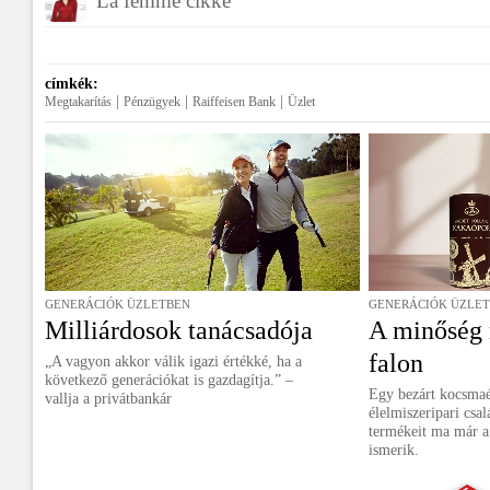
La femme cikke
címkék:
|
|
|
Megtakarítás
Pénzügyek
Raiffeisen Bank
Üzlet
GENERÁCIÓK ÜZLETBEN
GENERÁCIÓK ÜZLE
Milliárdosok tanácsadója
A minőség
falon
„A vagyon akkor válik igazi értékké, ha a
következő generációkat is gazdagítja.” –
Egy bezárt kocsmaé
vallja a privátbankár
élelmiszeripari csa
termékeit ma már a
ismerik.