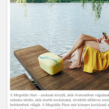
A Megoldás Start – azoknak készült, akik óvatosabban vágnának 
számára ideális, akik kisebb kockázattal, rövidebb időtávon szer
befektetések világát. A Megoldás Plusz már közepes kockázatú a