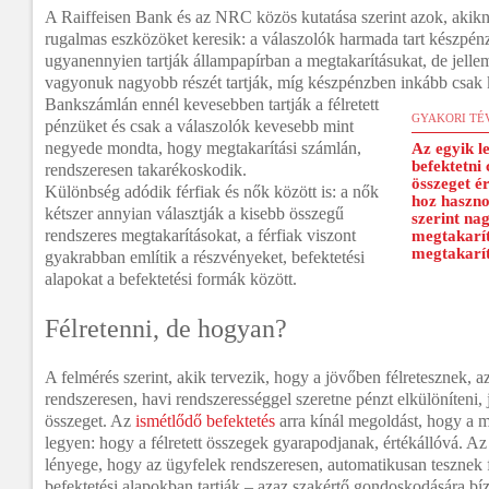
A Raiffeisen Bank és az NRC közös kutatása szerint azok, akikn
rugalmas eszközöket keresik: a válaszolók harmada tart készpén
ugyanennyien tartják állampapírban a megtakarításukat, de jell
vagyonuk nagyobb részét tartják, míg készpénzben inkább csak 
Bankszámlán ennél kevesebben tartják a félretett
GYAKORI TÉ
pénzüket és csak a válaszolók kevesebb mint
negyede mondta, hogy megtakarítási számlán,
Az egyik l
befektetni 
rendszeresen takarékoskodik.
összeget é
Különbség adódik férfiak és nők között is: a nők
hoz haszno
kétszer annyian választják a kisebb összegű
szerint na
rendszeres megtakarításokat, a férfiak viszont
megtakarít
megtakarít
gyakrabban említik a részvényeket, befektetési
alapokat a befektetési formák között.
Félretenni, de hogyan?
A felmérés szerint, akik tervezik, hogy a jövőben félretesznek,
rendszeresen, havi rendszerességgel szeretne pénzt elkülöníteni, 
összeget. Az
ismétlődő befektetés
arra kínál megoldást, hogy a m
legyen: hogy a félretett összegek gyarapodjanak, értékállóvá. Az
lényege, hogy az ügyfelek rendszeresen, automatikusan tesznek f
befektetési alapokban tartják – azaz szakértő gondoskodására bí