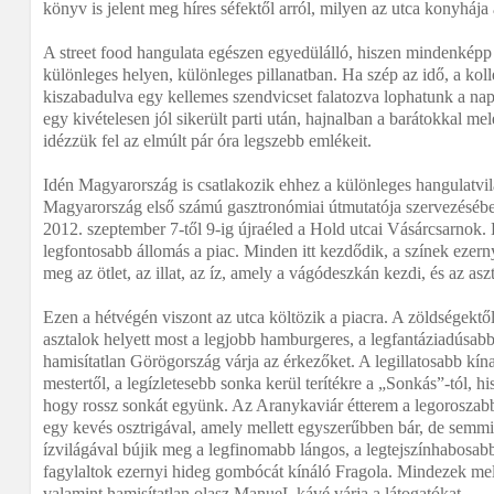
könyv is jelent meg híres séfektől arról, milyen az utca konyhája
A street food hangulata egészen egyedülálló, hiszen mindenképp 
különleges helyen, különleges pillanatban. Ha szép az idő, a kol
kiszabadulva egy kellemes szendvicset falatozva lophatunk a n
egy kivételesen jól sikerült parti után, hajnalban a barátokkal me
idézzük fel az elmúlt pár óra legszebb emlékeit.
Idén Magyarország is csatlakozik ehhez a különleges hangulatvi
Magyarország első számú gasztronómiai útmutatója szervezéséb
2012. szeptember 7-től 9-ig újraéled a Hold utcai Vásárcsarnok. 
legfontosabb állomás a piac. Minden itt kezdődik, a színek ezernyi
meg az ötlet, az illat, az íz, amely a vágódeszkán kezdi, és az asz
Ezen a hétvégén viszont az utca költözik a piacra. A zöldségekt
asztalok helyett most a legjobb hamburgeres, a legfantáziadúsabb
hamisítatlan Görögország várja az érkezőket. A legillatosabb kín
mestertől, a legízletesebb sonka kerül terítékre a „Sonkás”-tól, hi
hogy rossz sonkát együnk. Az Aranykaviár étterem a legoroszabb 
egy kevés osztrigával, amely mellett egyszerűbben bár, de semm
ízvilágával bújik meg a legfinomabb lángos, a legtejszínhabosab
fagylaltok ezernyi hideg gombócát kínáló Fragola. Mindezek mel
valamint hamisítatlan olasz ManueL kávé várja a látogatókat.