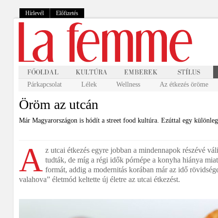
Hírlevél
Előfizetés
Párkapcsolat
Lélek
Wellness
Az étkezés öröme
Öröm az utcán
Már Magyarországon is hódít a street food kultúra. Ezúttal egy különlege
A
z utcai étkezés egyre jobban a mindennapok részévé vál
tudták, de míg a régi idők pórnépe a konyha hiánya miatt 
formát, addig a modernitás korában már az idő rövidség
valahova” életmód keltette új életre az utcai étkezést.