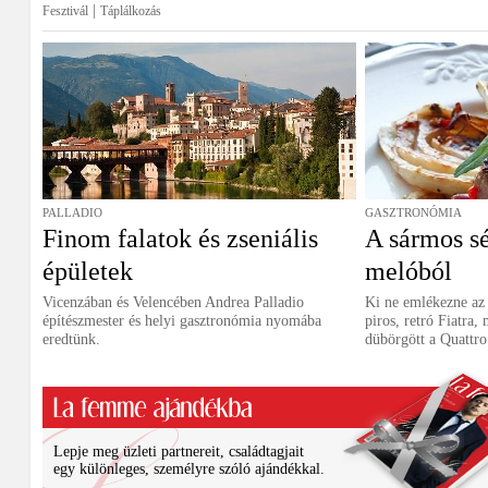
|
Fesztivál
Táplálkozás
PALLADIO
GASZTRONÓMIA
Finom falatok és zseniális
A sármos sé
épületek
melóból
Vicenzában és Velencében Andrea Palladio
Ki ne emlékezne az
építészmester és helyi gasztronómia nyomába
piros, retró Fiatra
eredtünk.
dübörgött a Quattro
Lepje meg üzleti partnereit, családtagjait
egy különleges, személyre szóló ajándékkal.