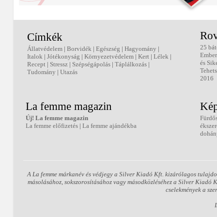
Rov
Címkék
25 bát
Állatvédelem
|
Borvidék
|
Egészség
|
Hagyomány
|
Ember
Italok
|
Jótékonyság
|
Környezetvédelem
|
Kert
|
Lélek
|
és Sik
Recept
|
Stressz
|
Szépségápolás
|
Táplálkozás
|
Tehets
Tudomány
|
Utazás
2016
La femme magazin
Kép
Új! La femme magazin
Fürdő
La femme előfizetés
|
La femme ajándékba
éksze
dohán
A La femme márkanév és védjegy a Silver Kiadó Kft. kizárólagos tulajdo
másolásához, sokszorosításához vagy másodközléséhez a Silver Kiadó Kft.
cselekmények a sze