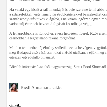
Ha valaki egy kicsit a saját munkáját is bele szeretné tenni abba,
a sztárséfekkel, vagy ismert gasztrobloggerekkel beszélgethet csi
szakácskönyvírás titkos világáról, s ha valami egészen egyedire v
vadonatúj éttermek bevezető fogásait kóstolhatja végig.
A legapróbbakra is gondolva, egész hétvégén gyerek-főzőverseny 
csarnokban a legfiatalabb fakanálforgatókat.
Minden tekintetben új élmény születik ezen a hétvégén, vegyünk
meg Budapest első vásárcsarnokát a Hold utcában, s éljük meg a p
egészen egyedülálló pillanatát.
Bővebb információ az első magyarországi Street Food Show-ról
Riedl Annamária cikke
címkék: