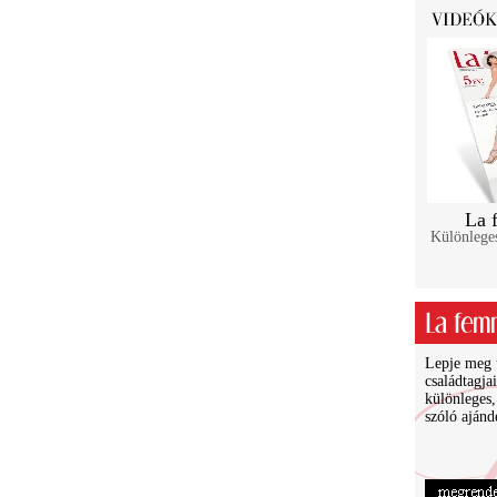
La 
Különlege
Lepje meg ü
családtagja
különleges,
szóló ajánd