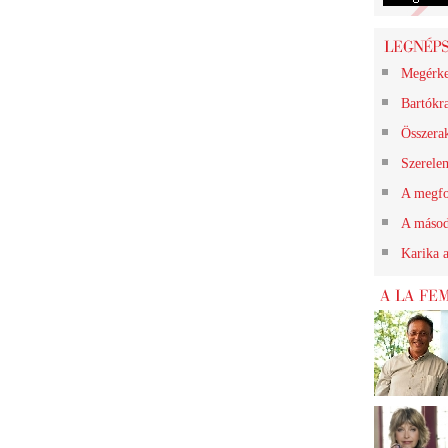
Megérk
Bartókr
Összerak
Szerelem
A megfo
A másod
Karika a