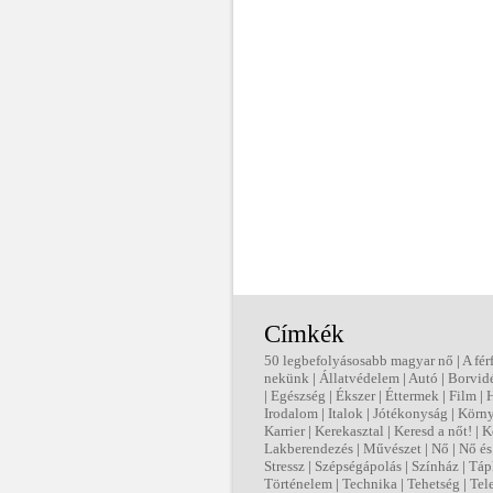
Címkék
50 legbefolyásosabb magyar nő
|
A fér
nekünk
|
Állatvédelem
|
Autó
|
Borvid
|
Egészség
|
Ékszer
|
Éttermek
|
Film
|
Irodalom
|
Italok
|
Jótékonyság
|
Körny
Karrier
|
Kerekasztal
|
Keresd a nőt!
|
K
Lakberendezés
|
Művészet
|
Nő
|
Nő és 
Stressz
|
Szépségápolás
|
Színház
|
Táp
Történelem
|
Technika
|
Tehetség
|
Tel