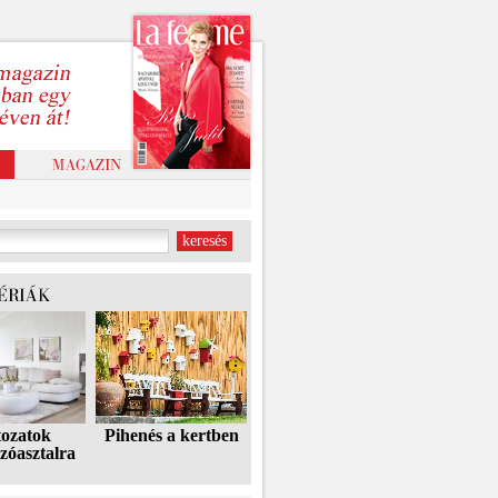
tozatok
Pihenés a kertben
zóasztalra