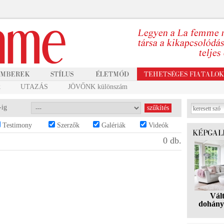
k
UTAZÁS
JÖVŐNK különszám
-ig
Testimony
Szerzők
Galériák
Videók
0 db.
Vál
dohány