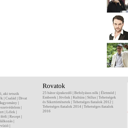
Rovatok
25 bátor újrakezdő
|
Befolyásos nők
|
Életmód
|
fi, aki tetszik
Emberek
|
Jövőnk
|
Kultúra
|
Stílus
|
Tehetségek
ék
|
Család
|
Divat
és Sikertörténetek
|
Tehetséges fiatalok 2012
|
Hagyomány
|
Tehetséges fiatalok 2014
|
Tehetséges fiatalok
ezetvédelem
|
2016
ert
|
Lélek
|
férfi
|
Recept
|
lálkozás
|
evízió
|