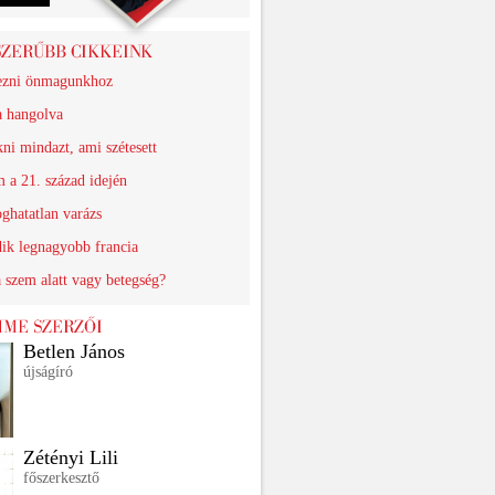
ezni önmagunkhoz
a hangolva
ni mindazt, ami szétesett
 a 21. század idején
ghatatlan varázs
ik legnagyobb francia
 szem alatt vagy betegség?
Betlen János
újságíró
Zétényi Lili
főszerkesztő