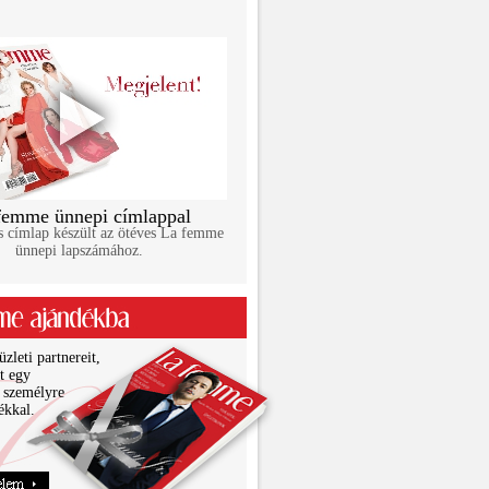
femme ünnepi címlappal
s címlap készült az ötéves La femme
ünnepi lapszámához.
zleti partnereit,
it egy
 személyre
ékkal.