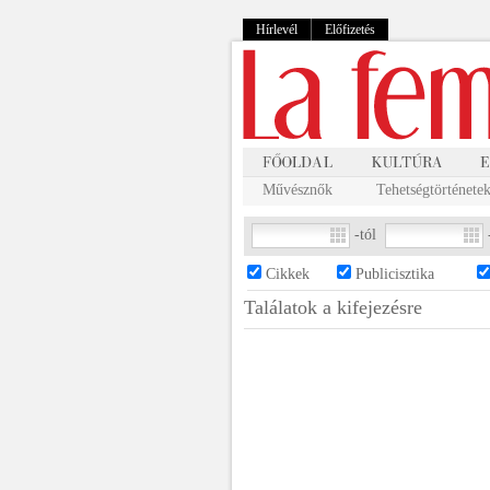
Hírlevél
Előfizetés
Művésznők
Tehetségtörténete
-tól
Cikkek
Publicisztika
Találatok a
kifejezésre