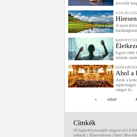
tervezőt meg
A VILÁG LE
Híresen
A most köve
barátságoss
KAPUNYITÁS
Életkez
Egyre több f
miután szemb
KONCERTTE
Ahol a 
Azok a konc
sajátosságo
rangot és...
«
előző
Címkék
50 legbefolyásosabb magyar nő
|
A fér
nekünk
|
Állatvédelem
|
Autó
|
Borvid