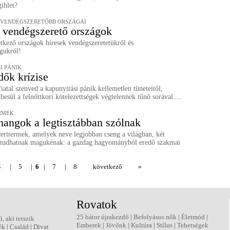
ihlet?
GVENDÉGSZERETŐBB ORSZÁGAI
 vendégszerető országok
tkező országok híresek vendégszeretetükről és
águkról!
I PÁNIK
dők krízise
iatal szenved a kapunyitási pánik kellemetlen tüneteitől,
esül a felnőttkori kötelezettségek végtelennek tűnő sorával....
RMEK
hangok a legtisztábban szólnak
erttermek, amelyek neve legjobban cseng a világban, két
t tudhatnak magukénak: a gazdag hagyományból eredő szakmai
4
|
5
|
6
|
7
|
8
következő
»
Rovatok
25 bátor újrakezdő
|
Befolyásos nők
|
Életmód
|
fi, aki tetszik
Emberek
|
Jövőnk
|
Kultúra
|
Stílus
|
Tehetségek
ék
|
Család
|
Divat