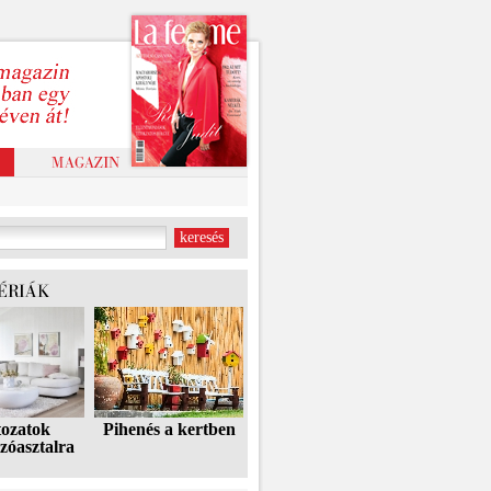
tozatok
Pihenés a kertben
zóasztalra