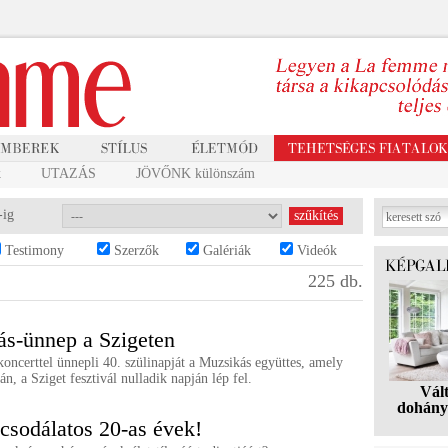
k
UTAZÁS
JÖVŐNK különszám
-ig
Testimony
Szerzők
Galériák
Videók
225 db.
s-ünnep a Szigeten
oncerttel ünnepli 40. szülinapját a Muzsikás együttes, amely
án, a Sziget fesztivál nulladik napján lép fel.
Vál
dohány
csodálatos 20-as évek!