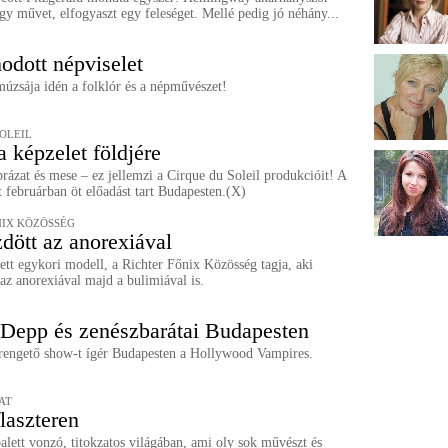
gy művet, elfogyaszt egy feleséget. Mellé pedig jó néhány...
odott népviselet
úzsája idén a folklór és a népművészet!
SOLEIL
a képzelet földjére
rázat és mese – ez jellemzi a Cirque du Soleil produkcióit! A
at februárban öt előadást tart Budapesten.(X)
NIX KÖZÖSSÉG
ött az anorexiával
tt egykori modell, a Richter Főnix Közösség tagja, aki
z anorexiával majd a bulimiával is.
Depp és zenészbarátai Budapesten
 rengető show-t ígér Budapesten a Hollywood Vampires.
AT
flaszteren
balett vonzó, titokzatos világában, ami oly sok művészt és