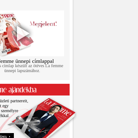
femme ünnepi címlappal
s címlap készült az ötéves La femme
ünnepi lapszámához.
zleti partnereit,
it egy
 személyre
ékkal.