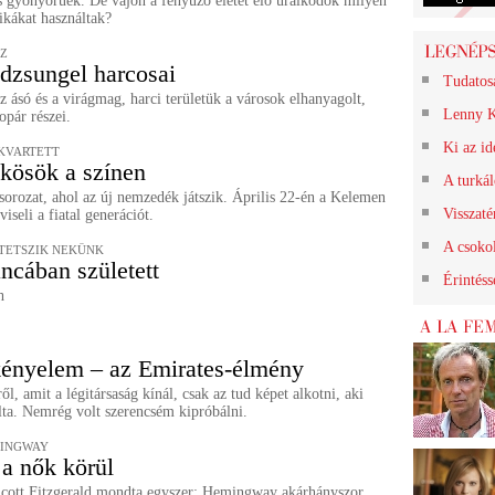
s gyönyörűek. De vajon a fényűző életet élő uralkodók milyen
ikákat használtak?
Z
dzsungel harcosai
Tudatos
 ásó és a virágmag, harci területük a városok elhanyagolt,
Lenny K
opár részei.
Ki az id
KVARTETT
kösök a színen
A turkál
orozat, ahol az új nemzedék játszik. Április 22-én a Kelemen
Visszat
iseli a fiatal generációt.
A csokol
I TETSZIK NEKÜNK
ncában született
Érintéss
h
kényelem – az Emirates-élmény
l, amit a légitársaság kínál, csak az tud képet alkotni, aki
lta. Nemrég volt szerencsém kipróbálni.
MINGWAY
a nők körül
 Scott Fitzgerald mondta egyszer: Hemingway akárhányszor