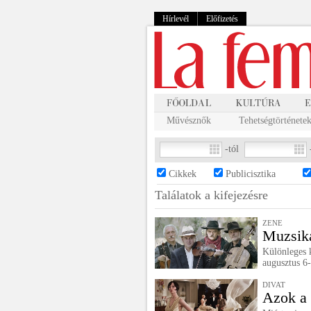
Hírlevél
Előfizetés
Művésznők
Tehetségtörténete
-tól
Cikkek
Publicisztika
Találatok a
kifejezésre
ZENE
Muzsiká
Különleges k
augusztus 6-
DIVAT
Azok a 