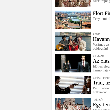
Miért rajong
Flört F
Tény, ami t
ZENE
Havanna
Vasárnap az 
boldogság!
ARMANI
Az olas
Időtlen eleg
harmóniája –
A DÍSZLETT
Trau, a
Pesti festőn
hollywoodi a
SZÉPSÉG
Egy fén