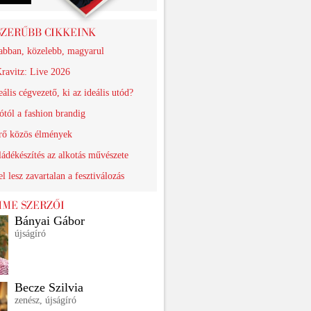
abban, közelebb, magyarul
ravitz: Live 2026
eális cégvezető, ki az ideális utód?
ótól a fashion brandig
érő közös élmények
ádékészítés az alkotás művészete
el lesz zavartalan a fesztiválozás
Bányai Gábor
újságíró
Becze Szilvia
zenész, újságíró