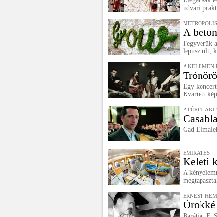
Elegánsak é
udvari prakt
METROPOLIS
A beton
Fegyverük az
lepusztult, k
A KELEMEN 
Trónörö
Egy koncerts
Kvartett képv
A FÉRFI, AK
Casabla
Gad Elmale
EMIRATES
Keleti 
A kényelemrő
megtapaszta
ERNEST HE
Örökké 
Barátja, F.