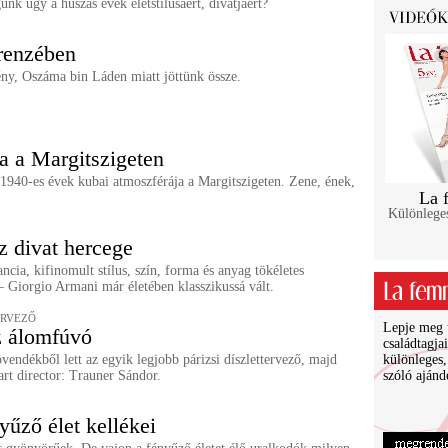
unk úgy a húszas évek életstílusáért, divatjáért?
irenzében
ény, Oszáma bin Láden miatt jöttünk össze.
 a Margitszigeten
1940-es évek kubai atmoszférája a Margitszigeten. Zene, ének,
La 
Különlege
z divat hercege
ancia, kifinomult stílus, szín, forma és anyag tökéletes
 Giorgio Armani már életében klasszikussá vált.
ERVEZŐ
Lepje meg ü
z álomfúvó
családtagja
övendékből lett az egyik legjobb párizsi díszlettervező, majd
különleges,
rt director: Trauner Sándor.
szóló ajánd
yűző élet kellékei