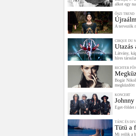
alkot egy na
ŐSZI TREND
Újraálm
A tervezők m
CIRQUE DU 
Utazás 
Látvány, káp
híres társul
RICHTER FŐ
Megküzd
Bogár Nikole
megküzdött a
KONCERT
Johnny 
Eget-földet
TÁNC ÉS DIV
Tütü a 
Mi rejlik a 