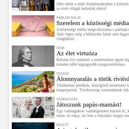
Idén ismét a múlt diadalmaskodott a kifutón.
as évek világát keltették életre!
PÁRKAPCSOLAT
Szerelem a közösségi média
A közösségi média megváltoztatta a párkapcs
Ami régen még a hálószoba falait sem hagyta
világhálón!...
ZENE
Az élet virtuóza
Kétszáz éve született a zenetörténet egyik le
minden idők legnagyobb zongoraművésze.
UTAZÁS
Álomnyaralás a török riviér
Történelmi emlékek, lenyűgöző természeti lá
tengerpartok. Törökország vonzerejének titk
SZÓRAKOZÁS
Játsszunk papás-mamást!
Egy valóságshow vadidegeneket házasít ki, k
össze, és várja, mi lesz a folytatás: happy e
BALETT