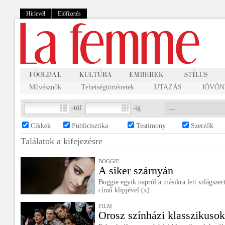
Hírlevél
Előfizetés
Művésznők
Tehetségtörténetek
UTAZÁS
JÖVŐNK
-tól
-ig
Cikkek
Publicisztika
Testimony
Szerzők
Találatok a
kifejezésre
BOGGIE
A siker szárnyán
Boggie egyik napról a másikra lett világsze
című klipjével.(x)
FILM
Orosz színházi klasszikuso