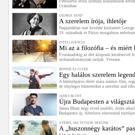
Februártól orosz színházi klasszikusok kerü
Urániában.
GEORGE SAND
A szerelem írója, ihletője
Napjainkban már kevésbé közismert George S
19. századnak és Párizs mozgalmas művészet
INTELLIGENCIA
Mi az a filozófia – és miért 
Évszázadokig az élet központi kérdéseivel f
szobatudománynak tartjuk. Tévesen.
BONNIE ÉS CLYDE
Egy halálos szerelem legend
A bűnözőpáros életét mára számos film, regé
de tényleges bűntetteiket a szerelmi szál elh
JAMES BLUNT
Újra Budapesten a világsztá
James Blunt négy évvel ezelőtti, óriási siker
Budapestre új, Afterlove elnevezésű turnéjáv
A FÉRFI, AKI TETSZIK NEKÜNK
A „huszonnégy karátos” pas