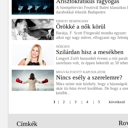
Arisztokratikus ragyogás
A Szentpétervári Fesztivál Balett klasszikus 
darabokkal érkezik Budapestre.
ERNEST HEMINGWAY
Örökké a nők körül
Barátja, F. Scott Fitzgerald mondta egysze
alkot egy nagy művet, elfogyaszt egy feleség
NŐIESEN
Szilárdan hisz a mesékben
Lengyel Zsófi huszonkét évesen a riói paralim
szerelmes volt, és éppen bekerült az 50 tehets
MEGVÁLTOZOTT KAPCSOLATOK
Nincs esély a szerelemre?
Mára szinte már közhely, hogy a házasságok
akár tíz-húsz évvel korábban. De hogy a sze
később...
1
|
2
|
3
|
4
|
5
következő
Ro
Címkék