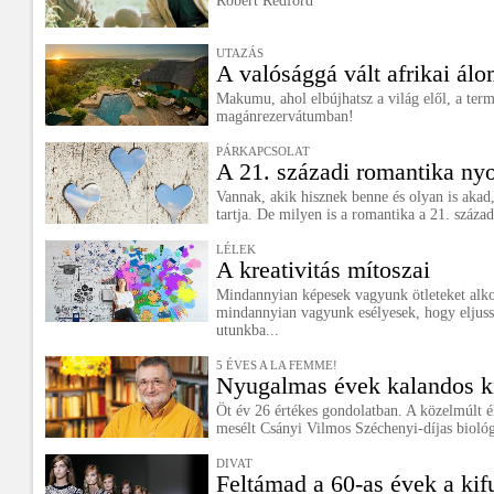
Robert Redford
UTAZÁS
A valósággá vált afrikai ál
Makumu, ahol elbújhatsz a világ elől, a ter
magánrezervátumban!
PÁRKAPCSOLAT
A 21. századi romantika n
Vannak, akik hisznek benne és olyan is akad,
tartja. De milyen is a romantika a 21. száza
LÉLEK
A kreativitás mítoszai
Mindannyian képesek vagyunk ötleteket alko
mindannyian vagyunk esélyesek, hogy eljuss
utunkba...
5 ÉVES A LA FEMME!
Nyugalmas évek kalandos k
Öt év 26 értékes gondolatban. A közelmúlt 
mesélt Csányi Vilmos Széchenyi-díjas biológ
DIVAT
Feltámad a 60-as évek a kif