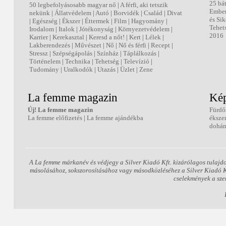
25 bá
50 legbefolyásosabb magyar nő
|
A férfi, aki tetszik
Embe
nekünk
|
Állatvédelem
|
Autó
|
Borvidék
|
Család
|
Divat
és Sik
|
Egészség
|
Ékszer
|
Éttermek
|
Film
|
Hagyomány
|
Tehet
Irodalom
|
Italok
|
Jótékonyság
|
Környezetvédelem
|
2016
Karrier
|
Kerekasztal
|
Keresd a nőt!
|
Kert
|
Lélek
|
Lakberendezés
|
Művészet
|
Nő
|
Nő és férfi
|
Recept
|
Stressz
|
Szépségápolás
|
Színház
|
Táplálkozás
|
Történelem
|
Technika
|
Tehetség
|
Televízió
|
Tudomány
|
Uralkodók
|
Utazás
|
Üzlet
|
Zene
La femme magazin
Kép
Új! La femme magazin
Fürdő
La femme előfizetés
|
La femme ajándékba
éksze
dohán
A La femme márkanév és védjegy a Silver Kiadó Kft. kizárólagos tulajd
másolásához, sokszorosításához vagy másodközléséhez a Silver Kiadó Kft
cselekmények a sze