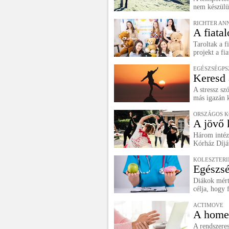
nem készülü
RICHTER ANN
A fiatal
Taroltak a f
projekt a fi
EGÉSZSÉGPS
Keresd a
A stressz sz
más igazán k
ORSZÁGOS K
A jövő 
Három intéz
Kórház Díjá
KOLESZTERI
Egészsé
Diákok mérté
célja, hogy 
ACTIMOVE
A home 
A rendszeres