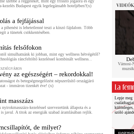
né szebbé a reggeleket, mint egy frissítő jógaóra és egy
a-kezelés Budapest egyik legelegánsabb hoteljében?(x)
lás a fejfájással
a pihenést is lehetetlenné teszi a kínzó fájdalom. Több
egít a tünetek csökkentésében.
ítás felsőfokon
tól simulhatnánk ki jobban, mint egy wellness hétvégétől?
Deb
hnológiás ráncfeltöltő kezeléssel kombinált wellness...
Vámosi-Na
muzsik
ÉSZSÉGVÁROS
ény az egészségért – rekordokkal!
tosságot és betegségmegelőzést népszerűsítő országjáró
zat - immáron tizenkét éve! (x)
Lepje meg ü
int masszázs
családtagja
 nyirokmasszázs-kezeléssel szervezetünk állapota és a
különleges,
is javul. A titok az energiák szabad áramlásában rejlik.
szóló ajánd
mcsillapítót, de milyet?