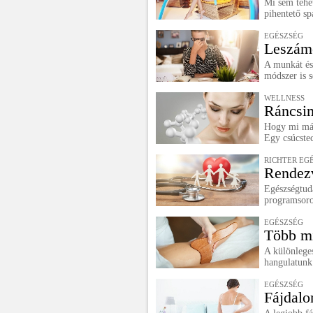
Mi sem tehet
pihentető sp
EGÉSZSÉG
Leszámo
A munkát és 
módszer is s
WELLNESS
Ráncsim
Hogy mi más
Egy csúcstec
RICHTER EG
Rendezv
Egészségtuda
programsoro
EGÉSZSÉG
Több m
A különleges
hangulatunk 
EGÉSZSÉG
Fájdalo