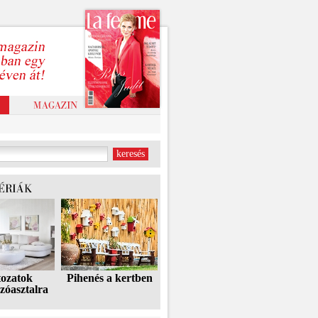
tozatok
Pihenés a kertben
zóasztalra