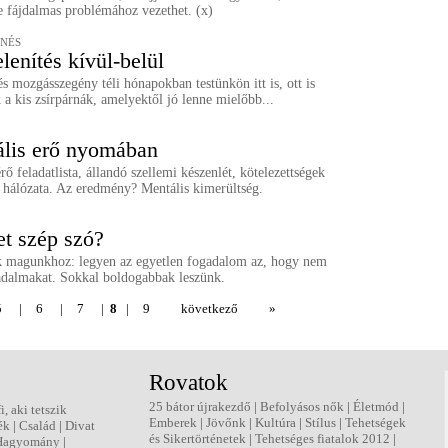
e fájdalmas problémához vezethet. (x)
ENÉS
lenítés kívül-belül
s mozgásszegény téli hónapokban testünkön itt is, ott is
a kis zsírpárnák, amelyektől jó lenne mielőbb...
lis erő nyomában
ő feladatlista, állandó szellemi készenlét, kötelezettségek
 hálózata. Az eredmény? Mentális kimerültség.
et szép szó?
 magunkhoz: legyen az egyetlen fogadalom az, hogy nem
adalmakat. Sokkal boldogabbak leszünk.
5
|
6
|
7
|
8
|
9
következő
»
Rovatok
25 bátor újrakezdő
|
Befolyásos nők
|
Életmód
|
fi, aki tetszik
Emberek
|
Jövőnk
|
Kultúra
|
Stílus
|
Tehetségek
ék
|
Család
|
Divat
és Sikertörténetek
|
Tehetséges fiatalok 2012
|
Hagyomány
|