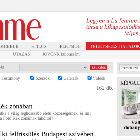
k
UTAZÁS
JÖVŐNK különszám
-ig
Testimony
Szerzők
Galériák
Videók
162 db.
Kék zónában
itka a világ leghosszabb életű közösségeinek, és mit
 a Föld Kék zónáinak lakóitól?
Vál
dohány
elki felfrissülés Budapest szívében