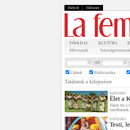
Hírlevél
Előfizetés
Művésznők
Tehetségtörténete
-tól
Cikkek
Publicisztika
Találatok a
kifejezésre
EGÉSZSÉG
Élet a 
Vajon mi a t
tanulhatunk
EGÉSZSÉG
Testi, l