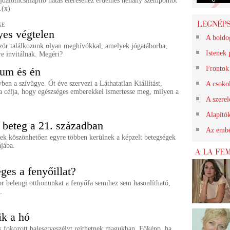
ájdalomcsillapító hatás eléréséhez érdemes néhány szempontot
.(x)
GE
es végtelen
A boldo
zör találkozunk olyan meghívókkal, amelyek jógatáborba,
Istenek 
e invitálnak. Megéri?
Frontok 
um és én
en a szívügye. Öt éve szervezi a Láthatatlan Kiállítást,
A csokol
a célja, hogy egészséges emberekkel ismertesse meg, milyen a
A szerel
Alapító
 beteg a 21. században
Az embe
nek köszönhetően egyre többen kerülnek a képzelt betegségek
ájába.
ges a fenyőillat?
r belengi otthonunkat a fenyőfa semihez sem hasonlítható,
.
ik a hó
k fokozott balesetveszélyt rejthetnek magukban. Főképp, ha