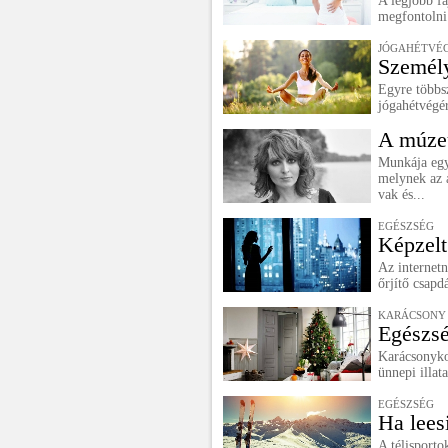
A legjobb f
megfontolni
JÓGAHÉTVÉ
Személy
Egyre többs
jógahétvégér
A múze
Munkája egyb
melynek az 
vak és...
EGÉSZSÉG
Képzelt
Az internet
őrjítő csapd
KARÁCSONY
Egészsé
Karácsonyko
ünnepi illata
EGÉSZSÉG
Ha lees
A télisporto