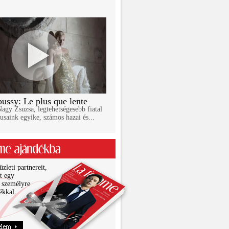
ussy: Le plus que lente
gy Zsuzsa, legtehetségesebb fiatal
usaink egyike, számos hazai és...
zleti partnereit,
it egy
 személyre
ékkal.