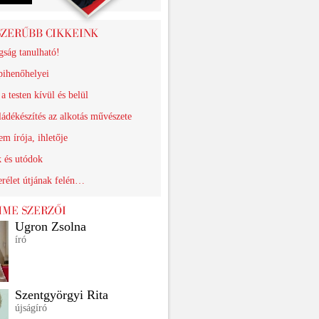
gság tanulható!
pihenőhelyei
a testen kívül és belül
ádékészítés az alkotás művészete
em írója, ihletője
k és utódok
rélet útjának felén…
Ugron Zsolna
író
Szentgyörgyi Rita
újságíró