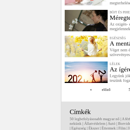
megterhelés
BÖJT ÉS PIH
Méregte
Az oxigén- é
megjelennek 
EGÉSZSÉG
A mentá
Véget nem ér
szövevényes
LÉLEK
Az ígér
Legyünk jók
teszünk fog
«
előző
Címkék
50 legbefolyásosabb magyar nő
|
A fér
nekünk
|
Állatvédelem
|
Autó
|
Borvid
|
Egészség
|
Ékszer
|
Éttermek
|
Film
|