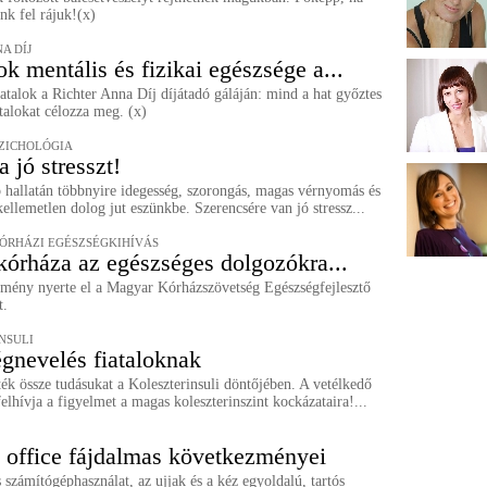
nk fel rájuk!(x)
A DÍJ
ok mentális és fizikai egészsége a...
iatalok a Richter Anna Díj díjátadó gáláján: mind a hat győztes
atalokat célozza meg. (x)
ZICHOLÓGIA
 jó stresszt!
ó hallatán többnyire idegesség, szorongás, magas vérnyomás és
ellemetlen dolog jut eszünkbe. Szerencsére van jó stressz...
ÓRHÁZI EGÉSZSÉGKIHÍVÁS
kórháza az egészséges dolgozókra...
mény nyerte el a Magyar Kórházszövetség Egészségfejlesztő
t.
NSULI
gnevelés fiataloknak
k össze tudásukat a Koleszterinsuli döntőjében. A vetélkedő
felhívja a figyelmet a magas koleszterinszint kockázataira!...
office fájdalmas következményei
 számítógéphasználat, az ujjak és a kéz egyoldalú, tartós