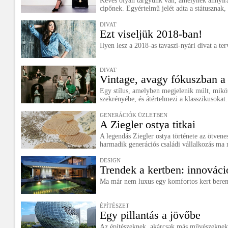
Kevés olyan tárgyunk van, amelynek annyira 
cipőnek. Egyértelmű jelét adta a státusznak, 
DIVAT
Ezt viseljük 2018-ban!
Ilyen lesz a 2018-as tavaszi-nyári divat a ter
DIVAT
Vintage, avagy fókuszban a
Egy stílus, amelyben megjelenik múlt, mikö
szekrényébe, és átértelmezi a klasszikusokat.
GENERÁCIÓK ÜZLETBEN
A Ziegler ostya titkai
A legendás Ziegler ostya története az ötven
harmadik generációs családi vállalkozás ma 
DESIGN
Trendek a kertben: innováci
Ma már nem luxus egy komfortos kert bere
ÉPÍTÉSZET
Egy pillantás a jövőbe
Az építészeknek, akárcsak más művészeknek