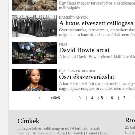
Egy fiatal magyar tervezőpáros a hétköznapi
méltóságáért.
HAMISÍTVÁNYOK
A luxus elveszett csillogása
Gyermekmunka, terrorizmus, emberkeresked
magunkat: a hamisított luxusmárkák nem árt
FILM
David Bowie arcai
A londoni David Bowie-életmű-kiállításról k
ŐSZI ÉKSZERTRENDEK
Őszi ékszervarázslat
A barokkos díszítésű darabok mellett az egy
nagy népszerűségnek örvendtek idén a kifut
«
előző
3
|
4
|
5
|
6
|
7
Ro
Címkék
25 bá
50 legbefolyásosabb magyar nő
|
A férfi, aki tetszik
Embe
nekünk
|
Állatvédelem
|
Autó
|
Borvidék
|
Család
|
Divat