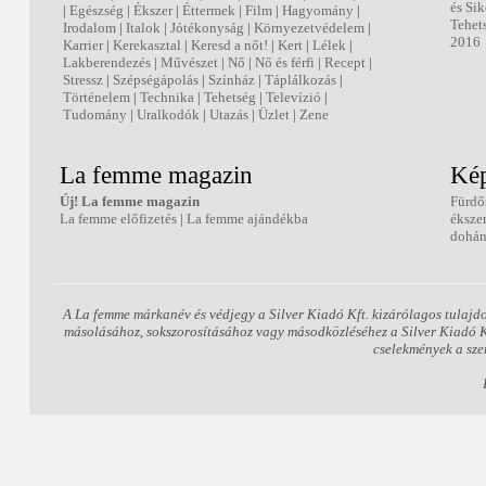
és Sik
|
Egészség
|
Ékszer
|
Éttermek
|
Film
|
Hagyomány
|
Tehet
Irodalom
|
Italok
|
Jótékonyság
|
Környezetvédelem
|
2016
Karrier
|
Kerekasztal
|
Keresd a nőt!
|
Kert
|
Lélek
|
Lakberendezés
|
Művészet
|
Nő
|
Nő és férfi
|
Recept
|
Stressz
|
Szépségápolás
|
Színház
|
Táplálkozás
|
Történelem
|
Technika
|
Tehetség
|
Televízió
|
Tudomány
|
Uralkodók
|
Utazás
|
Üzlet
|
Zene
La femme magazin
Kép
Új! La femme magazin
Fürdő
La femme előfizetés
|
La femme ajándékba
éksze
dohán
A La femme márkanév és védjegy a Silver Kiadó Kft. kizárólagos tulajd
másolásához, sokszorosításához vagy másodközléséhez a Silver Kiadó Kft
cselekmények a sze