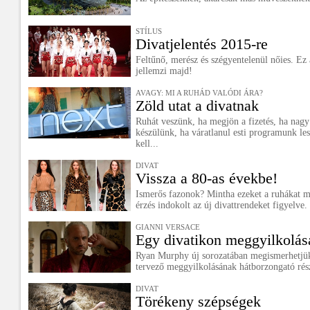
STÍLUS
Divatjelentés 2015-re
Feltűnő, merész és szégyentelenül nőies. Ez 
jellemzi majd!
AVAGY: MI A RUHÁD VALÓDI ÁRA?
Zöld utat a divatnak
Ruhát veszünk, ha megjön a fizetés, ha nagy
készülünk, ha váratlanul esti programunk les
kell...
DIVAT
Vissza a 80-as évekbe!
Ismerős fazonok? Mintha ezeket a ruhákat m
érzés indokolt az új divattrendeket figyelve.
GIANNI VERSACE
Egy divatikon meggyilkolás
Ryan Murphy új sorozatában megismerhetjük 
tervező meggyilkolásának hátborzongató rész
DIVAT
Törékeny szépségek