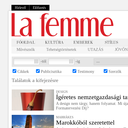
Hírlevél
Előfizetés
Művésznők
Tehetségtörténetek
UTAZÁS
JÖVŐNK
-tól
-ig
Cikkek
Publicisztika
Testimony
Szerzők
Találatok a
kifejezésre
DESIGN
Ígéretes nemzetgazdasági ta
A design nem tárgy, hanem folyamat. Mi úja
Formatervezési Díj?
MARRÁKES
Marokkóból szeretettel