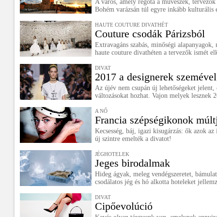
A város, amely régóta a művészek, tervezők
Bohém varázsán túl egyre inkább kulturális e
HAUTE COUTURE DIVATHÉT
Couture csodák Párizsból
Extravagáns szabás, minőségi alapanyagok, 
haute couture divathéten a tervezők ismét elk
DIVAT
2017 a designerek szemével
Az újév nem csupán új lehetőségeket jelent, 
változásokat hozhat. Vajon melyek lesznek 2
A NŐ
Francia szépségikonok múltj
Kecsesség, báj, igazi kisugárzás: ők azok a
új szintre emelték a divatot!
JÉGHOTELEK
Jeges birodalmak
Hideg ágyak, meleg vendégszeretet, bámulato
csodálatos jég és hó alkotta hoteleket jellemz
DIVAT
Cipőevolúció