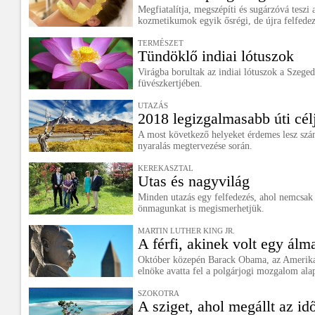
Megfiatalítja, megszépíti és sugárzóvá teszi 
kozmetikumok egyik ősrégi, de újra felfedeze
TERMÉSZET
Tündöklő indiai lótuszok
Virágba borultak az indiai lótuszok a Sze
füvészkertjében.
UTAZÁS
2018 legizgalmasabb úti cél
A most következő helyeket érdemes lesz szá
nyaralás megtervezése során.
KEREKASZTAL
Utas és nagyvilág
Minden utazás egy felfedezés, ahol nemcsak
önmagunkat is megismerhetjük.
MARTIN LUTHER KING JR.
A férfi, akinek volt egy álm
Október közepén Barack Obama, az Amerika
elnöke avatta fel a polgárjogi mozgalom alap
SZOKOTRA
A sziget, ahol megállt az id