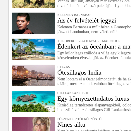
Vannak stílusok, amelyek már évtizedek óta b
divat állandóan változó palettáján. Ilyen klas
KELEMEN BARNABÁS
Az év felvételét jegyzi
Kelemen Barnabás a múlt héten a Gramophon
játszott Londonban, nem véletlenül!
THE OBEROI BEACH RESORT MAURITIUS
Édenkert az óceánban: a mau
Egy különleges szálloda a világ egyik legsz
kényelemben élvezhetjük az Édenkert ámulat
UTAZÁS
Ötcsillagos India
Nem loptam el a Qatar jelmondatát, de ha a
találni, mert az utunk valóban ötcsillagos v
GILI LANKANFUSHI
Egy környezettudatos luxus 
Kizárólag természetes alapanyagokból, cölöp
luxusvilláival az ötcsillagos Gili Lankanfushi
FŐSZERKESZTŐI KÖSZÖNTŐ
Nincs alku