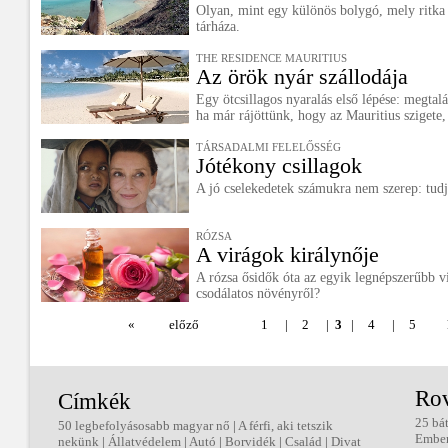
Olyan, mint egy különös bolygó, mely ritka
tárháza.
THE RESIDENCE MAURITIUS
Az örök nyár szállodája
Egy ötcsillagos nyaralás első lépése: megtalá
ha már rájöttünk, hogy az Mauritius szigete,
TÁRSADALMI FELELŐSSÉG
Jótékony csillagok
A jó cselekedetek számukra nem szerep: tudj
RÓZSA
A virágok királynője
A rózsa ősidők óta az egyik legnépszerűbb v
csodálatos növényről?
«
előző
1
|
2
|
3
|
4
|
5
Ro
Címkék
25 bá
50 legbefolyásosabb magyar nő
|
A férfi, aki tetszik
Embe
nekünk
|
Állatvédelem
|
Autó
|
Borvidék
|
Család
|
Divat