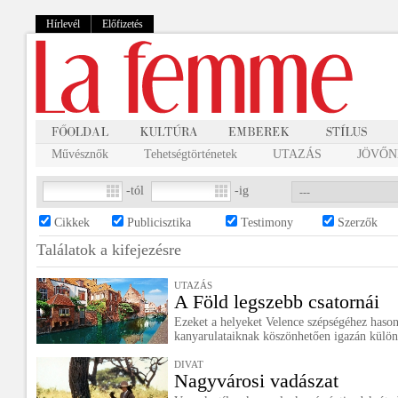
Hírlevél
Előfizetés
Művésznők
Tehetségtörténetek
UTAZÁS
JÖVŐNK
-tól
-ig
Cikkek
Publicisztika
Testimony
Szerzők
Találatok a
kifejezésre
UTAZÁS
A Föld legszebb csatornái
Ezeket a helyeket Velence szépségéhez hasonl
kanyarulataiknak köszönhetően igazán külön
DIVAT
Nagyvárosi vadászat