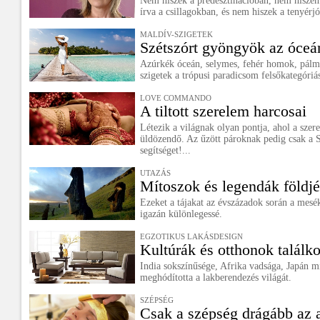
Nem hiszek a predesztinációban, nem hisze
írva a csillagokban, és nem hiszek a tenyérj
MALDÍV-SZIGETEK
Szétszórt gyöngyök az óce
Azúrkék óceán, selymes, fehér homok, pálm
szigetek a trópusi paradicsom felsőkategóriás
LOVE COMMANDO
A tiltott szerelem harcosai
Létezik a világnak olyan pontja, ahol a sze
üldözendő. Az űzött pároknak pedig csak a
segítséget!...
UTAZÁS
Mítoszok és legendák földj
Ezeket a tájakat az évszázadok során a mesék
igazán különlegessé.
EGZOTIKUS LAKÁSDESIGN
Kultúrák és otthonok találk
India sokszínűsége, Afrika vadsága, Japán 
meghódította a lakberendezés világát.
SZÉPSÉG
Csak a szépség drágább az 