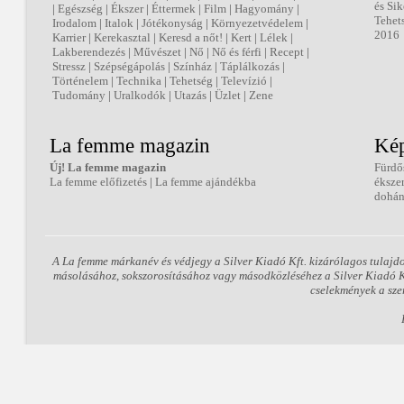
és Sik
|
Egészség
|
Ékszer
|
Éttermek
|
Film
|
Hagyomány
|
Tehet
Irodalom
|
Italok
|
Jótékonyság
|
Környezetvédelem
|
2016
Karrier
|
Kerekasztal
|
Keresd a nőt!
|
Kert
|
Lélek
|
Lakberendezés
|
Művészet
|
Nő
|
Nő és férfi
|
Recept
|
Stressz
|
Szépségápolás
|
Színház
|
Táplálkozás
|
Történelem
|
Technika
|
Tehetség
|
Televízió
|
Tudomány
|
Uralkodók
|
Utazás
|
Üzlet
|
Zene
La femme magazin
Kép
Új! La femme magazin
Fürdő
La femme előfizetés
|
La femme ajándékba
éksze
dohán
A La femme márkanév és védjegy a Silver Kiadó Kft. kizárólagos tulajd
másolásához, sokszorosításához vagy másodközléséhez a Silver Kiadó Kft
cselekmények a sze