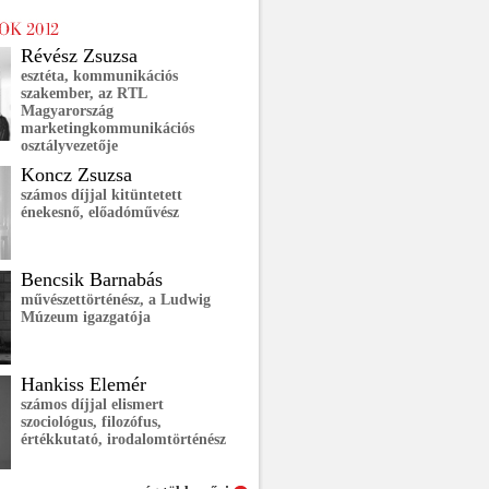
Révész Zsuzsa
esztéta, kommunikációs
szakember, az RTL
Magyarország
marketingkommunikációs
osztályvezetője
Koncz Zsuzsa
számos díjjal kitüntetett
énekesnő, előadóművész
Bencsik Barnabás
művészettörténész, a Ludwig
Múzeum igazgatója
Hankiss Elemér
számos díjjal elismert
szociológus, filozófus,
értékkutató, irodalomtörténész