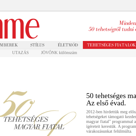
UTAZÁS
JÖVŐNK különszám
50 tehetséges ma
Az első évad.
2012-ben hirdettük meg elős
tehetségeket támogató kezde
magyar fiatal” programmal a
ígéreteit kerestük. A progra
várakozásunkat felülmúlta.