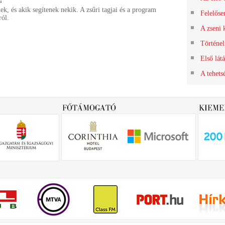
ek, és akik segítenek nekik. A zsűri tagjai és a program
Felelőse
ról.
A zseni 
Történel
Első látá
A tehetsé