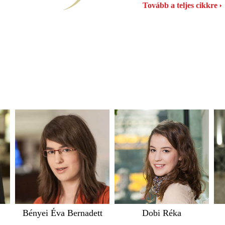
Tovább a teljes cikkre
Bényei Éva Bernadett
Dobi Réka