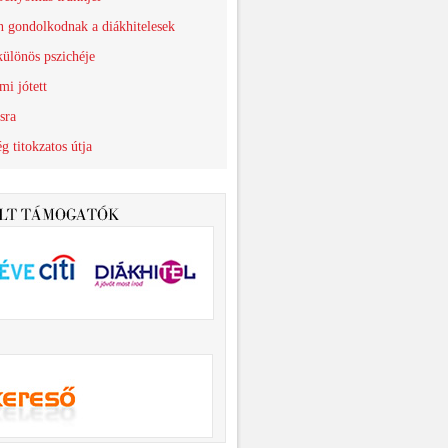
n gondolkodnak a diákhitelesek
különös pszichéje
mi jótett
sra
g titokzatos útja