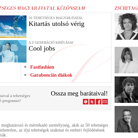
50 TEHETSÉGES MAGYAR FIATAL
Kitartás utolsó vérig
A Z GENERÁCIÓ KIHÍVÁSAI
Cool jobs
Fastfashion
Garabonciás diákok
Ossza meg barátaival!
aival a tehetséges
ló programot!
, meghatározó és mértékadó személyiség, akik az 50 tehetséges
zhetetlen, az ifjú tehetségek szakmai és emberi fejlődésének
lták.