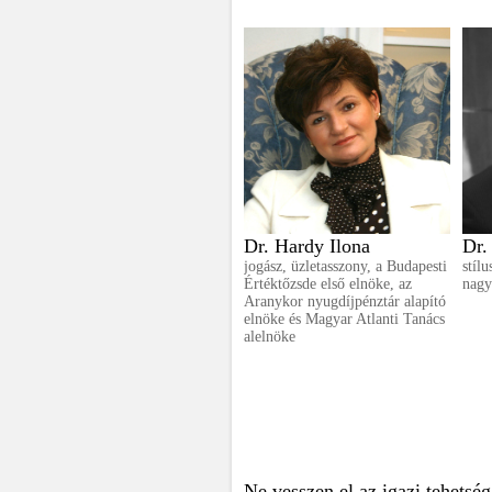
Dr. Hardy Ilona
Dr.
jogász, üzletasszony, a Budapesti
stíl
Értéktőzsde első elnöke, az
nagy
Aranykor nyugdíjpénztár alapító
elnöke és Magyar Atlanti Tanács
alelnöke
Ne vesszen el az igazi tehetség