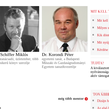
Mit kell
Milyen s
Kik dön
Mit nyú
Kérdése
 Schiffer Miklós
Dr. Korondi Péter
ustanácsadó, üzletember, több
egyetemi tanár, a Budapesti
sikerű könyv szerzője
Műszaki és Gazdaságtudományi
Egyetem tanszékvezetője
A kiválasztot
nyilvánossága
aktív támogat
még több mentor
Dizájn h
!
Az első 