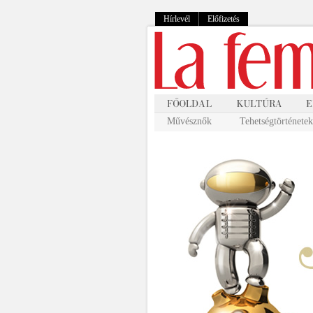
Hírlevél
Előfizetés
Művésznők
Tehetségtörténetek