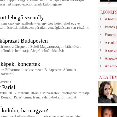
ot napjaink egyik kiemelkedő Liszt-játékosaként tartják
ertjeit improvizációi teszik különlegessé.
ött lebegő szentély
A boldo
nem csak egy szálloda – ez egy tree hotel, ahol eggyé
Istenek 
természettel, miközben páratlan vendéglátásban van részünk.
Frontok 
káprázat Budapesten
A csokol
cirkusz, a Cirque du Soleil Magyarországon láthatóvá a
A szerel
– nálunk is bemutatja Alegría című előadását.
Alapító
 képek, koncertek
Az embe
non Filharmonikusok sorozata Budapesten. A kínálat
sokszínű!
MYRTILL
 Paris!
yrtill 2016. március 18-án a Művészetek Palotájában mutatja
 Bonjour Paris! című, francia dalokból álló műsorát.
AL
a kultúra, ha magyar?
 a magyar kultúra elhívatott nagyköveteivel beszélgetett.