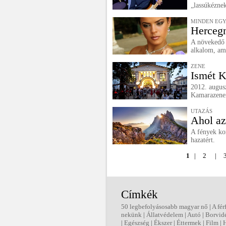
„lassúkéznek
MINDEN EGY
Hercegn
A növekedő 
alkalom, am
ZENE
Ismét K
2012. augusz
Kamarazenei
UTAZÁS
Ahol az
A fények kor
hazatért.
1
|
2
|
Címkék
50 legbefolyásosabb magyar nő
|
A fér
nekünk
|
Állatvédelem
|
Autó
|
Borvid
|
Egészség
|
Ékszer
|
Éttermek
|
Film
|