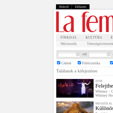
Hírlevél
Előfizetés
Művésznők
Tehetségtörténete
-tól
Cikkek
Publicisztika
Találatok a
kifejezésre
ZENE
Felejth
Whitney – Q
Whitney Ho
MEGSZÓLAL 
Különös