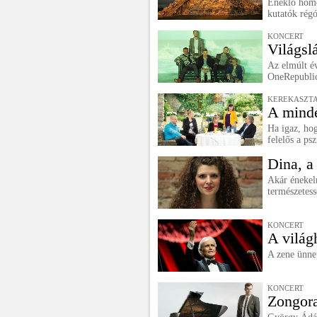
Éneklő homo
kutatók rég
KONCERT
Világsl
Az elmúlt é
OneRepublic
KEREKASZT
A mind
Ha igaz, hog
felelős a ps
Dina, a
Akár énekeln
természetess
KONCERT
A világ
A zene ünnep
KONCERT
Zongora