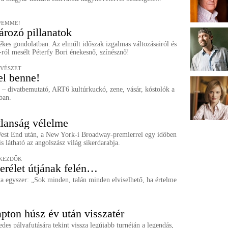
 FEMME!
rozó pillanatok
ékes gondolatban. Az elmúlt időszak izgalmas változásairól és
ról mesélt Péterfy Bori énekesnő, színésznő!
ŰVÉSZET
el benne!
z – divatbemutató, ART6 kultúrkuckó, zene, vásár, kóstolók a
ban.
tlanság vélelme
est End után, a New York-i Broadway-premierrel egy időben
s látható az angolszász világ sikerdarabja.
AKEZDŐK
rélet útjának felén…
ta egyszer: „Sok minden, talán minden elviselhető, ha értelme
apton húsz év után visszatér
edes pályafutására tekint vissza legújabb turnéján a legendás,