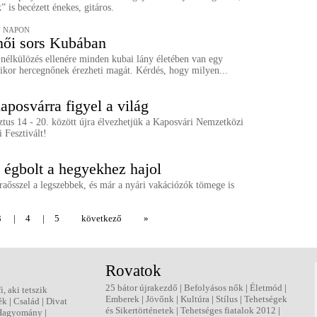
” is becézett énekes, gitáros.
 NAPON
ői sors Kubában
nélkülözés ellenére minden kubai lány életében van egy
ikor hercegnőnek érezheti magát. Kérdés, hogy milyen...
aposvárra figyel a világ
tus 14 - 20. között újra élvezhetjük a Kaposvári Nemzetközi
 Fesztivált!
 égbolt a hegyekhez hajol
aősszel a legszebbek, és már a nyári vakációzók tömege is
3
|
4
|
5
következő
»
Rovatok
25 bátor újrakezdő
|
Befolyásos nők
|
Életmód
|
fi, aki tetszik
Emberek
|
Jövőnk
|
Kultúra
|
Stílus
|
Tehetségek
ék
|
Család
|
Divat
és Sikertörténetek
|
Tehetséges fiatalok 2012
|
Hagyomány
|