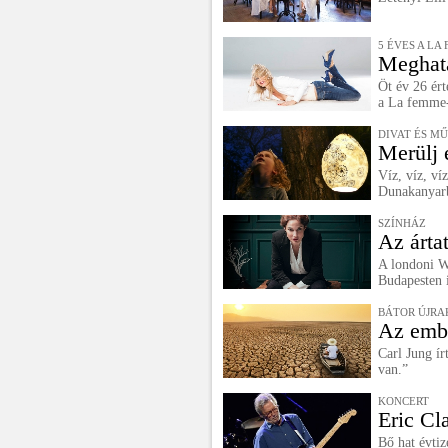
5 ÉVES A LA
Meghatá
Öt év 26 ért
a La femme-
DIVAT ÉS M
Merülj 
Víz, víz, ví
Dunakanyar
SZÍNHÁZ
Az árta
A londoni W
Budapesten i
BÁTOR ÚJR
Az embe
Carl Jung ír
van.”
KONCERT
Eric Cl
Bő hat évtiz