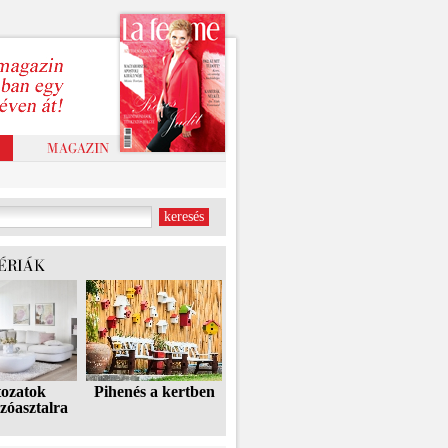
tozatok
Pihenés a kertben
zóasztalra