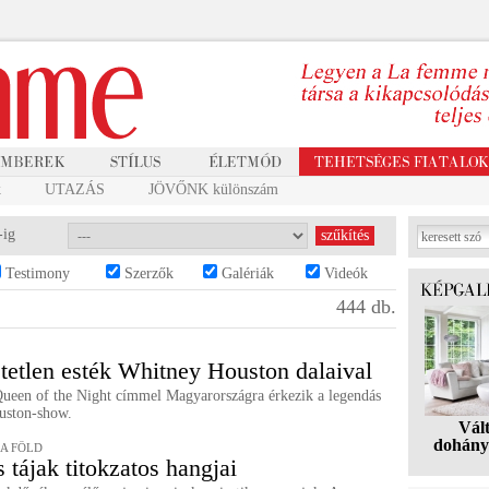
k
UTAZÁS
JÖVŐNK különszám
-ig
Testimony
Szerzők
Galériák
Videók
444 db.
etetlen esték Whitney Houston dalaival
ueen of the Night címmel Magyarországra érkezik a legendás
uston-show.
Vál
dohány
A FÖLD
 tájak titokzatos hangjai