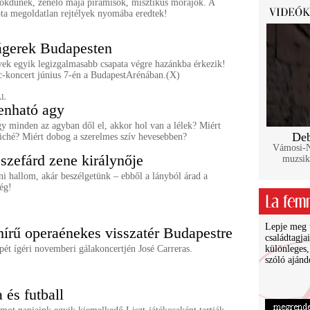
kdűnék, zenélő maja piramisok, misztikus morajok. A
óta megoldatlan rejtélyek nyomába eredtek!
ágerek Budapesten
vek egyik legizgalmasabb csapata végre hazánkba érkezik!
-koncert június 7-én a BudapestArénában.(X)
AL
enható agy
y minden az agyban dől el, akkor hol van a lélek? Miért
Deb
ziché? Miért dobog a szerelmes szív hevesebben?
Vámosi-Na
 szefárd zene királynője
muzsik
i hallom, akár beszélgetünk – ebből a lányból árad a
ég!
Lepje meg ü
hírű operaénekes visszatér Budapestre
családtagja
ét ígéri novemberi gálakoncertjén José Carreras.
különleges,
szóló ajánd
 és futball