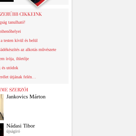
gság tanulható!
pihenőhelyei
a testen kívül és belül
ádékészítés az alkotás művészete
em írója, ihletője
k és utódok
rélet útjának felén…
Jankovics Márton
Nádasi Tibor
újságíró