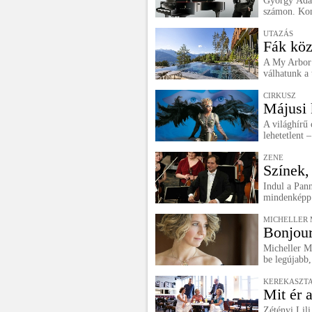
György Ádám
számon. Konc
UTAZÁS
Fák köz
A My Arbor 
válhatunk a 
CIRKUSZ
Májusi 
A világhírű 
lehetetlent 
ZENE
Színek,
Indul a Pan
mindenképp 
MICHELLER 
Bonjour
Micheller M
be legújabb,
KEREKASZT
Mit ér 
Zétényi Lili