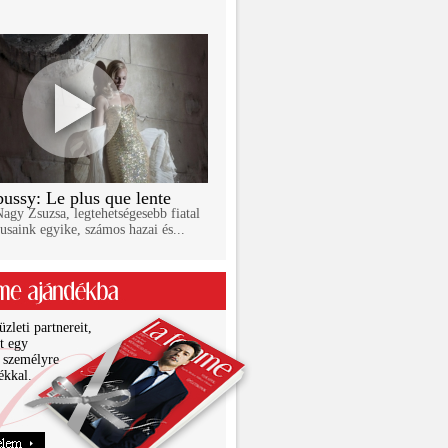
ussy: Le plus que lente
gy Zsuzsa, legtehetségesebb fiatal
usaink egyike, számos hazai és...
zleti partnereit,
it egy
 személyre
ékkal.