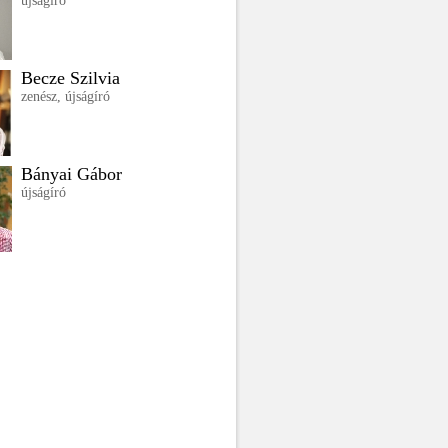
újságíró
Becze Szilvia
zenész, újságíró
Bányai Gábor
újságíró