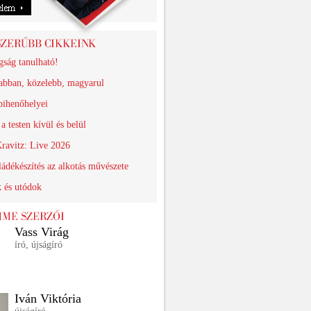
gság tanulható!
abban, közelebb, magyarul
pihenőhelyei
a testen kívül és belül
ravitz: Live 2026
ádékészítés az alkotás művészete
k és utódok
Vass Virág
író, újságíró
Iván Viktória