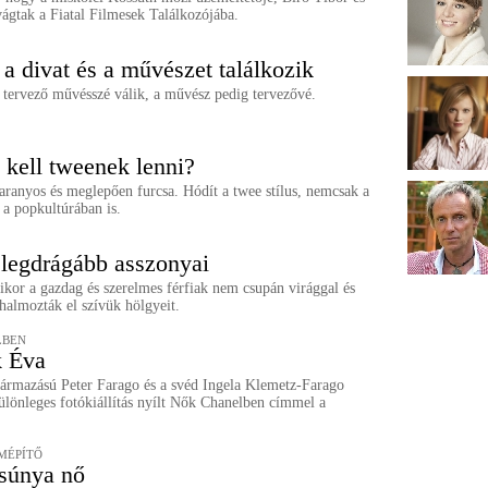
vágtak a Fiatal Filmesek Találkozójába.
a divat és a művészet találkozik
 tervező művésszé válik, a művész pedig tervezővé.
kell tweenek lenni?
aranyos és meglepően furcsa. Hódít a twee stílus, nemcsak a
 a popkultúrában is.
 legdrágább asszonyai
ikor a gazdag és szerelmes férfiak nem csupán virággal és
halmozták el szívük hölgyeit.
LBEN
k Éva
ármazású Peter Farago és a svéd Ingela Klemetz-Farago
ülönleges fotókiállítás nyílt Nők Chanelben címmel a
MÉPÍTŐ
súnya nő