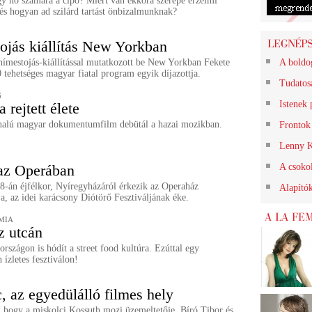
gy nő számára a cipő? Miért van ekkora szerepe érzelmi
és hogyan ad szilárd tartást önbizalmunknak?
ojás kiállítás New Yorkban
hímestojás-kiállítással mutatkozott be New Yorkban Fekete
A boldo
0 tehetséges magyar fiatal program egyik díjazottja.
Tudatos
G
Istenek 
 rejtett élete
nalú magyar dokumentumfilm debütál a hazai mozikban.
Frontok 
Lenny K
az Operában
A csokol
-án éjfélkor, Nyíregyházáról érkezik az Operaház
Alapító
a, az idei karácsony Diótörő Fesztiváljának éke.
MIA
z utcán
szágon is hódít a street food kultúra. Ezúttal egy
 ízletes fesztiválon!
, az egyedülálló filmes hely
, hogy a miskolci Kossuth mozi üzemeltetője, Bíró Tibor és