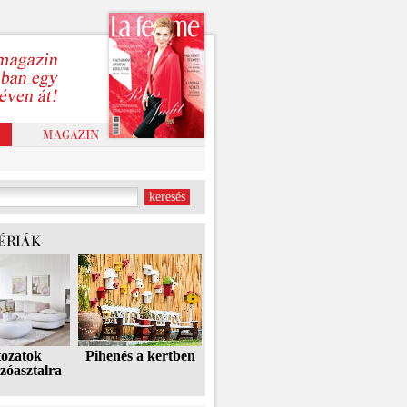
tozatok
Pihenés a kertben
zóasztalra