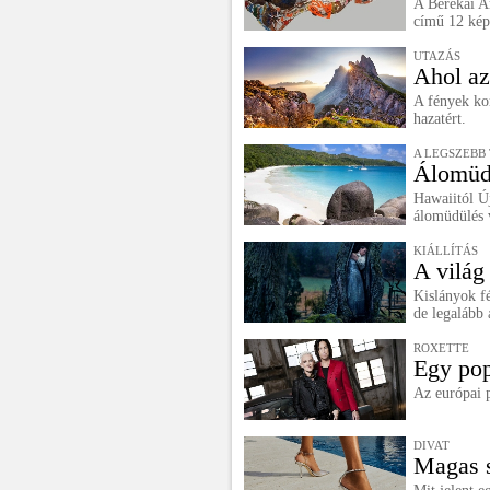
A Berekai A
című 12 képb
UTAZÁS
Ahol az
A fények kor
hazatért.
A LEGSZEBB
Álomüd
Hawaiitól Ú
álomüdülés 
KIÁLLÍTÁS
A világ
Kislányok f
de legalább 
ROXETTE
Egy pop
Az európai 
DIVAT
Magas 