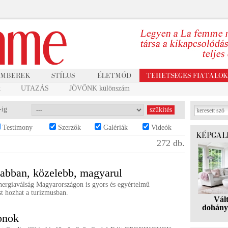
k
UTAZÁS
JÖVŐNK különszám
-ig
Testimony
Szerzők
Galériák
Videók
272 db.
abban, közelebb, magyarul
energiaválság Magyarországon is gyors és egyértelmű
t hozhat a turizmusban.
Vál
dohány
onok