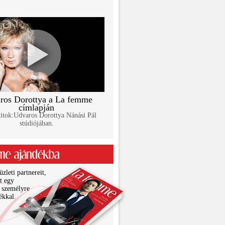
ros Dorottya a La femme
címlapján
itok:Udvaros Dorottya Nánási Pál
stúdiójában.
zleti partnereit,
it egy
 személyre
ékkal.