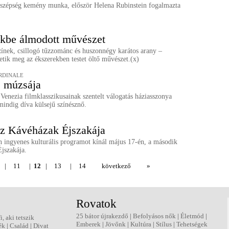
 szépség kemény munka, először Helena Rubinstein fogalmazta
kbe álmodott művészet
ínek, csillogó tűzzománc és huszonnégy karátos arany –
etik meg az ékszerekben testet öltő művészet.(x)
RDINALE
 múzsája
Venezia filmklasszikusainak szentelt válogatás háziasszonya
indig díva külsejű színésznő.
sz Kávéházak Éjszakája
n ingyenes kulturális programot kínál május 17-én, a második
jszakája.
|
11
|
12
|
13
|
14
következő
»
Rovatok
25 bátor újrakezdő
|
Befolyásos nők
|
Életmód
|
fi, aki tetszik
Emberek
|
Jövőnk
|
Kultúra
|
Stílus
|
Tehetségek
ék
|
Család
|
Divat