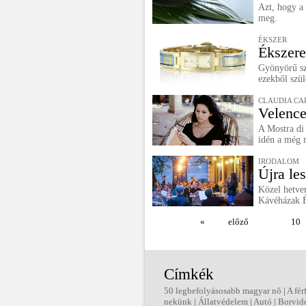
Azt, hogy a
meg.
ÉKSZER
Ékszere
Gyönyörű sz
ezekből szül
CLAUDIA CA
Velence
A Mostra di 
idén a még m
IRODALOM
Újra le
Közel hetve
Kávéházak É
«
előző
10
Címkék
50 legbefolyásosabb magyar nő
|
A fér
nekünk
|
Állatvédelem
|
Autó
|
Borvid