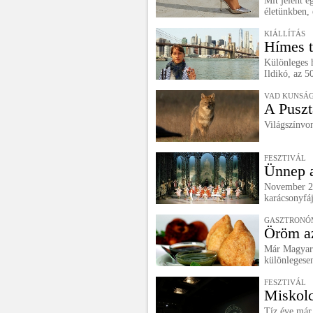
Mit jelent e
életünkben, 
KIÁLLÍTÁS
Hímes t
Különleges 
Ildikó, az 5
VAD KUNSÁ
A Puszta
Világszínvo
FESZTIVÁL
Ünnep 
November 28
karácsonyfáj
GASZTRONÓ
Öröm a
Már Magyaror
különlegesen
FESZTIVÁL
Miskolc
Tíz éve már