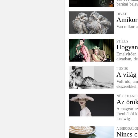
barátai bele
DIVAT
Amikor 
Van mikor a
STÍLUS
Hogyan 
Émelyítően 
divatban, de
LUXUS
A világ
Volt idő, am
ékszerekkel 
NŐK CHANE
Az örö
A magyar sz
jóvoltából k
Ludwig...
A BIRODALO
Nincs c