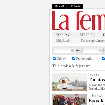
Hírlevél
Előfizetés
Művésznők
Tehetségtörténete
-tól
Cikkek
Publicisztika
Találatok a
kifejezésre
UTAZÁS
Tudatos
A globális 
átrendeződés
KIÁLLÍTÁS
Epoxik