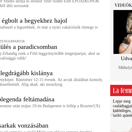
rt Studio állítja ki először Szűr-Szabó Edit EPOXIKONOK
ől álló sorozatát.
 égbolt a hegyekhez hajol
aősszel a legszebbek, és már a nyári vakációzók tömege is
 TENGERPARTOK
ülés a paradicsomban
j-Zélandig ezek a Föld leggyönyörűbb tengerpartjai, ahol az
Udva
valósággá válik!
Műhelyt
 legdrágább kislánya
ényképei. Ránézésre 12-15 évesek. Az arcuk általában komoly,
átszellemült. Alig akad, aki mosolyog.
legenda feltámadása
Lepje meg ü
premier után május 19-én Budapesten is fellép a Roxette!(X)
családtagja
különleges,
szóló ajánd
sarkak vonzásában