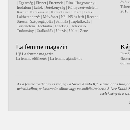
és Sik
|
Egészség
|
Ékszer
|
Éttermek
|
Film
|
Hagyomány
|
Tehet
Irodalom
|
Italok
|
Jótékonyság
|
Környezetvédelem
|
2016
Karrier
|
Kerekasztal
|
Keresd a nőt!
|
Kert
|
Lélek
|
Lakberendezés
|
Művészet
|
Nő
|
Nő és férfi
|
Recept
|
Stressz
|
Szépségápolás
|
Színház
|
Táplálkozás
|
Történelem
|
Technika
|
Tehetség
|
Televízió
|
Tudomány
|
Uralkodók
|
Utazás
|
Üzlet
|
Zene
La femme magazin
Kép
Új! La femme magazin
Fürdő
La femme előfizetés
|
La femme ajándékba
éksze
dohán
A La femme márkanév és védjegy a Silver Kiadó Kft. kizárólagos tulajd
másolásához, sokszorosításához vagy másodközléséhez a Silver Kiadó Kft
cselekmények a sze