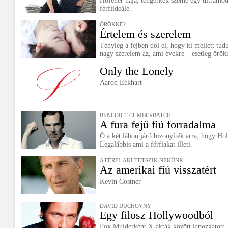
Hófehér haja, tengerkék szeme egy ultramod
férfiideálé.
ÖRÖKKÉ?
Értelem és szerelem
Tényleg a fejben dől el, hogy ki mellett tud
nagy szerelem az, ami évekre – esetleg örökr
Only the Lonely
Aaron Eckhart
BENEDICT CUMBERBATCH
A fura fejű fiú forradalma
Ő a két lábon járó bizonyíték arra, hogy Ho
Legalábbis ami a férfiakat illeti.
A FÉRFI, AKI TETSZIK NEKÜNK
Az amerikai fiú visszatért
Kevin Costner
DAVID DUCHOVNY
Egy filosz Hollywoodból
Fox Mulderként X-akták között lapozgatott,