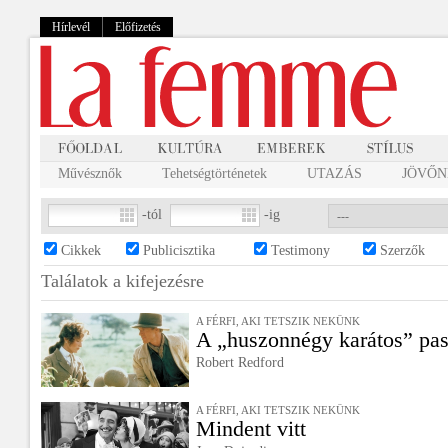
Hírlevél
Előfizetés
Művésznők
Tehetségtörténetek
UTAZÁS
JÖVŐNK
-tól
-ig
Cikkek
Publicisztika
Testimony
Szerzők
Találatok a
kifejezésre
A FÉRFI, AKI TETSZIK NEKÜNK
A „huszonnégy karátos” pas
Robert Redford
A FÉRFI, AKI TETSZIK NEKÜNK
Mindent vitt