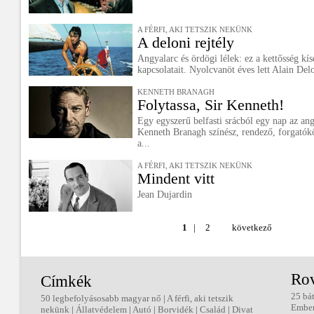
A FÉRFI, AKI TETSZIK NEKÜNK
A deloni rejtély
Angyalarc és ördögi lélek: ez a kettősség kísé
kapcsolatait. Nyolcvanöt éves lett Alain Del
KENNETH BRANAGH
Folytassa, Sir Kenneth!
Egy egyszerű belfasti srácból egy nap az ang
Kenneth Branagh színész, rendező, forgatók
a...
A FÉRFI, AKI TETSZIK NEKÜNK
Mindent vitt
Jean Dujardin
1
|
2
következő
Ro
Címkék
25 bá
50 legbefolyásosabb magyar nő
|
A férfi, aki tetszik
Embe
nekünk
|
Állatvédelem
|
Autó
|
Borvidék
|
Család
|
Divat