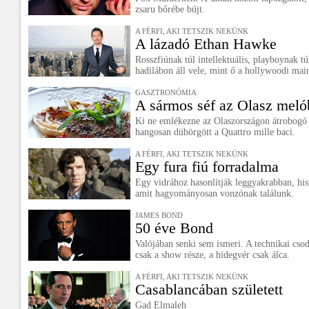
zsaru bőrébe bújt.
A FÉRFI, AKI TETSZIK NEKÜNK
A lázadó Ethan Hawke
Rosszfiúnak túl intellektuális, playboynak 
hadilábon áll vele, mint ő a hollywoodi ma
GASZTRONÓMIA
A sármos séf az Olasz meló
Ki ne emlékezne az Olaszországon átrobogó p
hangosan dübörgött a Quattro mille baci.
A FÉRFI, AKI TETSZIK NEKÜNK
Egy fura fiú forradalma
Egy vidrához hasonlítják leggyakrabban, his
amit hagyományosan vonzónak találunk.
JAMES BOND
50 éve Bond
Valójában senki sem ismeri. A technikai csod
csak a show része, a hidegvér csak álca.
A FÉRFI, AKI TETSZIK NEKÜNK
Casablancában született
Gad Elmaleh