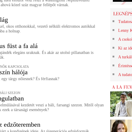
g idén először vesz részt a washingtoni Népművészeti
 ahová közel száz magyar fellépőt várnak.
lág
Tudatos
el, okos otthonokkal, vezető nélküli elektromos autókkal
Lenny K
ába a holnap.
A csokol
s füst a fa alá
Ki az id
jándék elegáns uraknak. És akár az utolsó pillanatban is
A turkál
ük.
Érintéss
S NŐK KAPCSOLATA
szín hálója
A tudat
 egy tárgy nőiesnek? És férfiasnak?
BÁLI SZEZON
ngulatban
lmúlásával kezdetét veszi a báli, farsangi szezon. Mitől olyan
k ezek a társasági események?
z edzőteremben
járt a kondigépek ideje. Az újgenerációs edzésformák