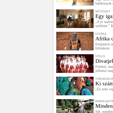
hatékonyak 
MŰVÉSZET
Egy iga
„A jó szalo
szelleme.” K
ETIÓPIA
Afrika c
Etiópiáról n
felfedezni.
STÍLUS
Divatje
Feltűnő, mer
jellemzi ma
TÁRSADALO
Ki szám
„Én nem vag
KEREKASZT
Minden 
Sőt, minden 