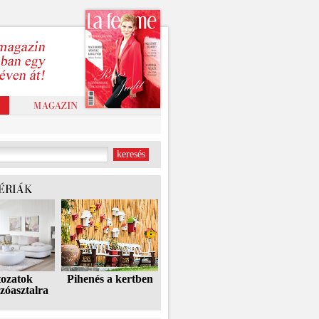
tozatok
Pihenés a kertben
zóasztalra