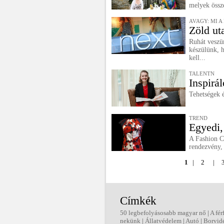
melyek össz
AVAGY: MI A
Zöld ut
Ruhát veszün
készülünk, h
kell...
TALENTN
Inspirál
Tehetségek 
TREND
Egyedi, 
A Fashion Co
rendezvény, 
1
|
2
|
Címkék
50 legbefolyásosabb magyar nő
|
A fér
nekünk
|
Állatvédelem
|
Autó
|
Borvid