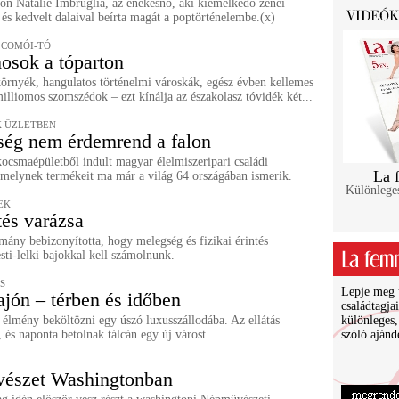
ön Natalie Imbruglia, az énekesnő, aki kiemelkedő zenei
 és kedvelt dalaival beírta magát a poptörténelembe.(x)
 COMÓI-TÓ
osok a tóparton
környék, hangulatos történelmi városkák, egész évben kellemes
milliomos szomszédok – ezt kínálja az északolasz tóvidék két...
 ÜZLETBEN
ég nem érdemrend a falon
ocsmaépületből indult magyar élelmiszeripari családi
La 
, melynek termékeit ma már a világ 64 országában ismerik.
Különlege
EK
tés varázsa
ány bebizonyította, hogy melegség és fizikai érintés
sti-lelki bajokkal kell számolnunk.
S
Lepje meg ü
jón – térben és időben
családtagja
 élmény beköltözni egy úszó luxusszállodába. Az ellátás
különleges,
, és naponta betolnak tálcán egy új várost.
szóló ajánd
észet Washingtonban