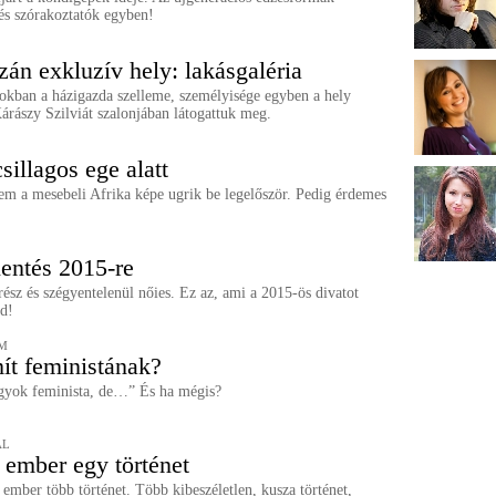
és szórakoztatók egyben!
zán exkluzív hely: lakásgaléria
nokban a házigazda szelleme, személyisége egyben a hely
árászy Szilviát szalonjában látogattuk meg.
sillagos ege alatt
em a mesebeli Afrika képe ugrik be legelőször. Pedig érdemes
lentés 2015-re
ész és szégyentelenül nőies. Ez az, ami a 2015-ös divatot
jd!
M
ít feministának?
yok feminista, de…” És ha mégis?
AL
ember egy történet
ember több történet. Több kibeszéletlen, kusza történet,