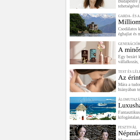
Budapestre j
tehetségével
GARDA- ÉS A
Milliom
Csodálatos 
éghajlat és 
GENERÁCIÓK
A minős
Egy bezárt k
vállalkozás
TEST ÉS LÉL
Az érin
Mára a tudom
hiányában te
ÁLOMUTAZÁ
Luxusha
Fantasztikus
kifogástalan
FESZTIVÁL
Népműv