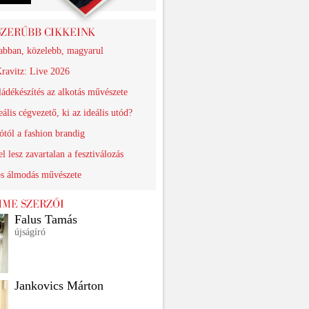
abban, közelebb, magyarul
ravitz: Live 2026
ádékészítés az alkotás művészete
eális cégvezető, ki az ideális utód?
ótól a fashion brandig
el lesz zavartalan a fesztiválozás
os álmodás művészete
Falus Tamás
újságíró
Jankovics Márton