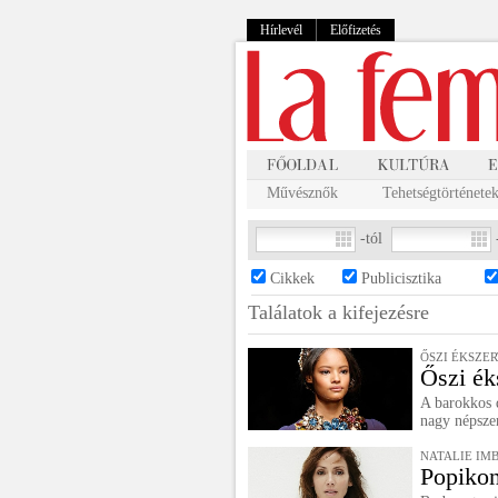
Hírlevél
Előfizetés
Művésznők
Tehetségtörténete
-tól
Cikkek
Publicisztika
Találatok a
kifejezésre
ŐSZI ÉKSZE
Őszi ék
A barokkos d
nagy népsze
NATALIE IM
Popikon