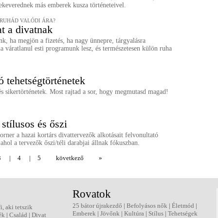
ekeverednek más emberek kusza történeteivel.
 RUHÁD VALÓDI ÁRA?
at a divatnak
k, ha megjön a fizetés, ha nagy ünnepre, tárgyalásra
a váratlanul esti programunk lesz, és természetesen külön ruha
ó tehetségtörténetek
és sikertörténetek. Most rajtad a sor, hogy megmutasd magad!
stílusos és őszi
rner a hazai kortárs divattervezők alkotásait felvonultató
ahol a tervezők őszi/téli darabjai állnak fókuszban.
3
|
4
|
5
következő
»
Rovatok
25 bátor újrakezdő
|
Befolyásos nők
|
Életmód
|
fi, aki tetszik
Emberek
|
Jövőnk
|
Kultúra
|
Stílus
|
Tehetségek
ék
|
Család
|
Divat