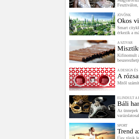
Magyarorszá
Fesztiválon,
JÖVŐNK
Okos vi
Smart citykk
érkezik a m
A SZIVAR
Misztiku
Kifinomult a
beszerezhetj
A DESIGN É
A rózsa
Mitől számít
ELINDULT A 
Báli ha
Az ünnepek e
varázslatosa
SPORT
Trend a
Úgy tűnik le