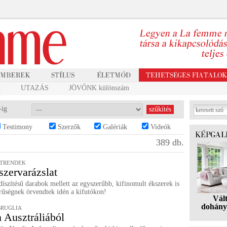
k
UTAZÁS
JÖVŐNK különszám
-ig
Testimony
Szerzők
Galériák
Videók
389 db.
RTRENDEK
szervarázslat
íszítésű darabok mellett az egyszerűbb, kifinomult ékszerek is
rűségnek örvendtek idén a kifutókon!
Vál
dohány
BRUGLIA
 Ausztráliából