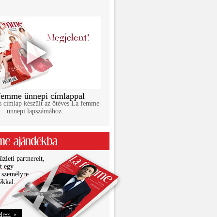
femme ünnepi címlappal
s címlap készült az ötéves La femme
ünnepi lapszámához.
zleti partnereit,
it egy
 személyre
ékkal.